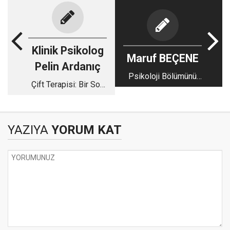
Klinik Psikolog
Maruf BEÇENE
Pelin Ardanıç
Psikoloji Bölümünü
Çift Terapisi: Bir Son
Seçerken Nelere
mu, Yoksa Dönüşen
Dikkat Etmelisiniz?
Bir Başlangıç mı?
YAZIYA
YORUM KAT