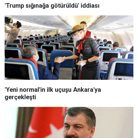
'Trump sığınağa götürüldü' iddiası
'Yeni normal'in ilk uçuşu Ankara'ya
gerçekleşti