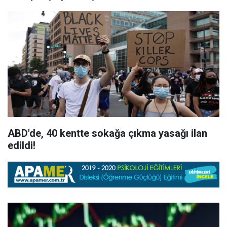
ABD'de, 40 kentte sokağa çıkma yasağı ilan
edildi!