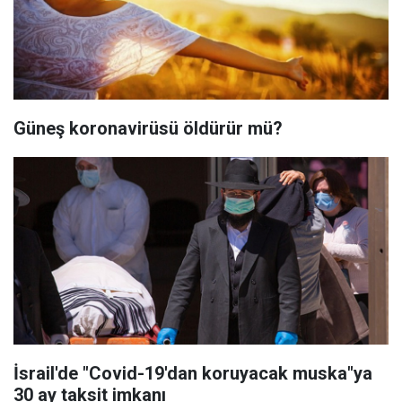
Güneş koronavirüsü öldürür mü?
İsrail'de "Covid-19'dan koruyacak muska"ya
30 ay taksit imkanı