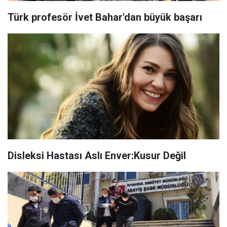
Türk profesör İvet Bahar'dan büyük başarı
Disleksi Hastası Aslı Enver:Kusur Değil