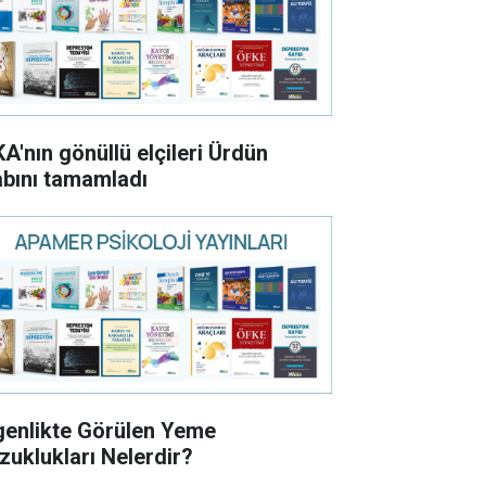
KA'nın gönüllü elçileri Ürdün
abını tamamladı
genlikte Görülen Yeme
zuklukları Nelerdir?