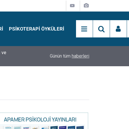
RI
PSIKOTERAPI ÖYKÜLERI
i ve
10:30
10 Mayıs Psikologlar Günü Nasıl Ortaya Çıktı? 1
Günün tüm
haberleri