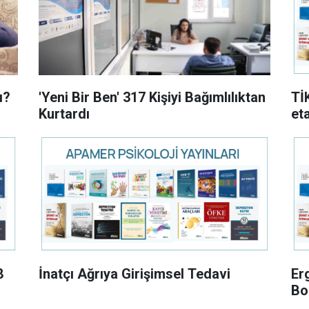
ı?
'Yeni Bir Ben' 317 Kişiyi Bağımlılıktan
Tİ
Kurtardı
et
8
İnatçı Ağrıya Girişimsel Tedavi
Er
Bo