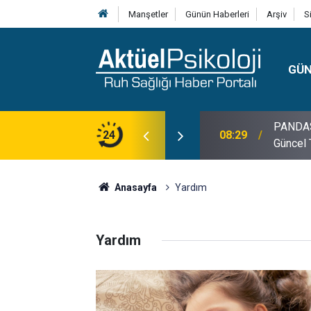
Manşetler
Günün Haberleri
Arşiv
S
GÜ
PANDAS H
Ardındaki Yağmur | Terapötik Hikâye
24
08:29
Güncel 
Anasayfa
Yardım
Yardım