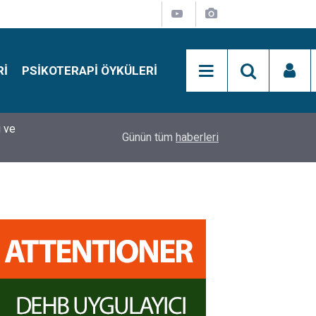
RI
PSIKOTERAPI ÖYKÜLERI
si
15:01
Simon Says Dikkat Programı Nedir?
Günün tüm
haberleri