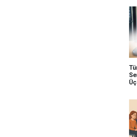
Tü
Se
Üç