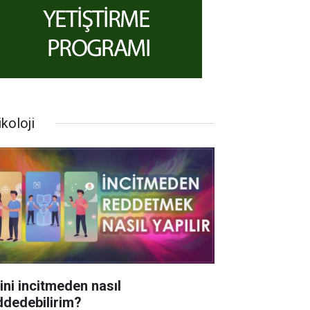
koloji
rini incitmeden nasıl
ddedebilirim?