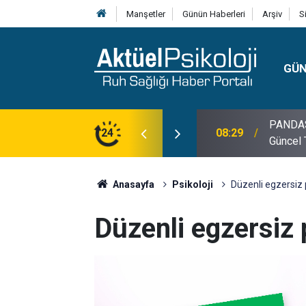
Manşetler
Günün Haberleri
Arşiv
S
GÜ
lojisi, Klinik Özellikleri, Tanı Kriterleri ve
24
10:30
10 Mayı
Anasayfa
Psikoloji
Düzenli egzersiz ps
Düzenli egzersiz ps