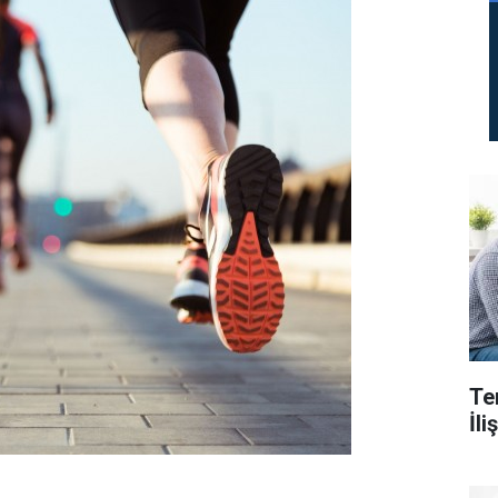
Te
İl