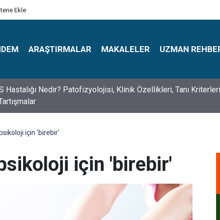
itene Ekle
NDEM
ARAŞTIRMALAR
MAKALELER
UZMAN REHBE
s Psikologlar Günü Nasıl Ortaya Çıktı? 10 Mayıs Tarihinin Hikaye
ikoloji için 'birebir'
ikoloji için 'birebir'