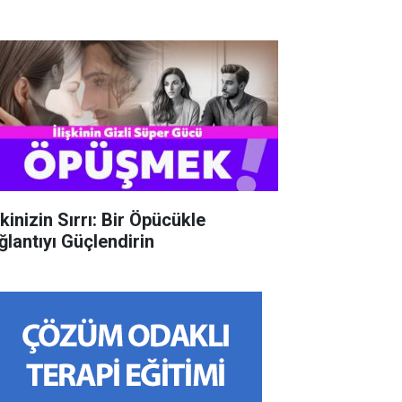
şkinizin Sırrı: Bir Öpücükle
ğlantıyı Güçlendirin