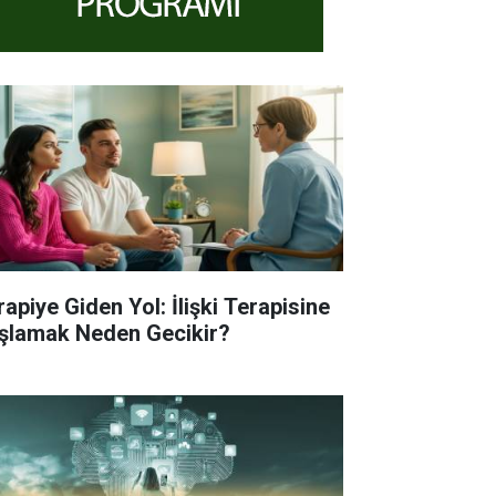
rapiye Giden Yol: İlişki Terapisine
şlamak Neden Gecikir?