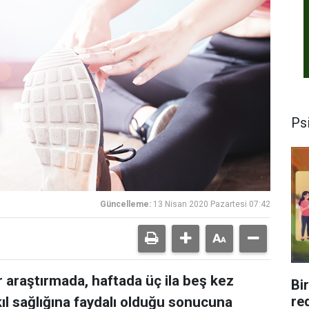
Psi
Güncelleme:
13 Nisan 2020 Pazartesi 07:42
r araştırmada, haftada üç ila beş kez
Bi
re
kıl sağlığına faydalı olduğu sonucuna