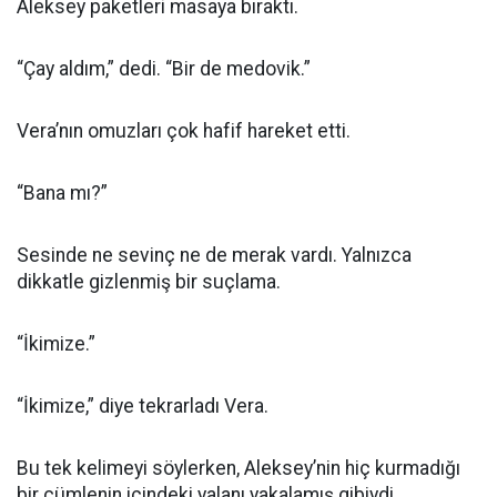
Aleksey paketleri masaya bıraktı.
“Çay aldım,” dedi. “Bir de medovik.”
Vera’nın omuzları çok hafif hareket etti.
“Bana mı?”
Sesinde ne sevinç ne de merak vardı. Yalnızca
dikkatle gizlenmiş bir suçlama.
“İkimize.”
“İkimize,” diye tekrarladı Vera.
Bu tek kelimeyi söylerken, Aleksey’nin hiç kurmadığı
bir cümlenin içindeki yalanı yakalamış gibiydi.