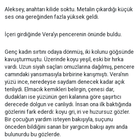
Aleksey, anahtarı kilide soktu. Metalin çıkardığı küçük
ses ona gereğinden fazla yüksek geldi.
İçeri girdiğinde Vera’yı pencerenin önünde buldu.
Genç kadın sırtını odaya dönmüş, iki kolunu göğsünde
kavuşturmuştu. Üzerinde koyu yeşil, eski bir hırka
vardı. Uzun siyah saçları omuzlarına dağılmış, pencere
camındaki yansımasıyla birbirine karışmıştı. Vera’nın
yüzü ince, neredeyse saydam denecek kadar açık
tenliydi. Elmacık kemikleri belirgin, çenesi dar,
dudakları ise yüzünün geri kalanına göre şaşırtıcı
derecede dolgun ve canlıydı. İnsan ona ilk baktığında
gözlerini fark ederdi: koyu gri, iri ve huzursuz gözler.
Bir çocuğun yardım isteyen bakışıyla, suçunu
önceden bildiğini sanan bir yargıcın bakışı aynı anda
bulunurdu bu gözlerde.