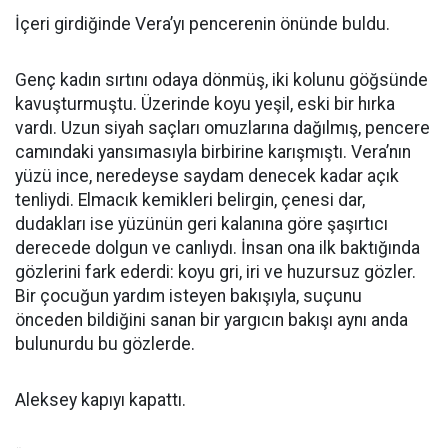
İçeri girdiğinde Vera’yı pencerenin önünde buldu.
Genç kadın sırtını odaya dönmüş, iki kolunu göğsünde
kavuşturmuştu. Üzerinde koyu yeşil, eski bir hırka
vardı. Uzun siyah saçları omuzlarına dağılmış, pencere
camındaki yansımasıyla birbirine karışmıştı. Vera’nın
yüzü ince, neredeyse saydam denecek kadar açık
tenliydi. Elmacık kemikleri belirgin, çenesi dar,
dudakları ise yüzünün geri kalanına göre şaşırtıcı
derecede dolgun ve canlıydı. İnsan ona ilk baktığında
gözlerini fark ederdi: koyu gri, iri ve huzursuz gözler.
Bir çocuğun yardım isteyen bakışıyla, suçunu
önceden bildiğini sanan bir yargıcın bakışı aynı anda
bulunurdu bu gözlerde.
Aleksey kapıyı kapattı.