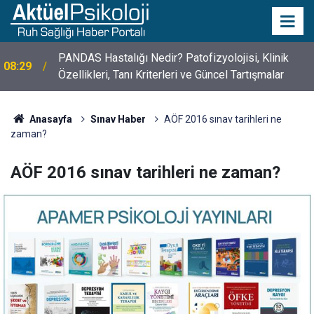
PANDAS Hastalığı Nedir? Patofizyolojisi, Klinik
08:29
Özellikleri, Tanı Kriterleri ve Güncel Tartışmalar
10 Mayıs Psikologlar Günü Nasıl Ortaya Çıktı? 10
10:30
Mayıs Tarihinin Hikayesi
Anasayfa
Sınav Haber
AÖF 2016 sınav tarihleri ne
zaman?
AÖF 2016 sınav tarihleri ne zaman?