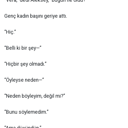
“Vera,” dedi Aleksey, “bugün ne oldu?”
Genç kadın başını geriye attı.
“Hiç.”
“Belli ki bir şey—”
“Hiçbir şey olmadı.”
“Öyleyse neden—”
“Neden böyleyim, değil mi?”
“Bunu söylemedim.”