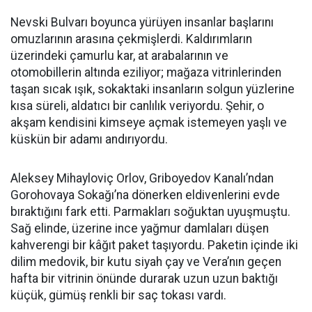
Nevski Bulvarı boyunca yürüyen insanlar başlarını
omuzlarının arasına çekmişlerdi. Kaldırımların
üzerindeki çamurlu kar, at arabalarının ve
otomobillerin altında eziliyor; mağaza vitrinlerinden
taşan sıcak ışık, sokaktaki insanların solgun yüzlerine
kısa süreli, aldatıcı bir canlılık veriyordu. Şehir, o
akşam kendisini kimseye açmak istemeyen yaşlı ve
küskün bir adamı andırıyordu.
Aleksey Mihayloviç Orlov, Griboyedov Kanalı’ndan
Gorohovaya Sokağı’na dönerken eldivenlerini evde
bıraktığını fark etti. Parmakları soğuktan uyuşmuştu.
Sağ elinde, üzerine ince yağmur damlaları düşen
kahverengi bir kâğıt paket taşıyordu. Paketin içinde iki
dilim medovik, bir kutu siyah çay ve Vera’nın geçen
hafta bir vitrinin önünde durarak uzun uzun baktığı
küçük, gümüş renkli bir saç tokası vardı.