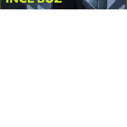
Yayınlanma:
14 Temmuz 2026 Salı 10:16
Borderline kişilik örüntüsünün gölgesinde yaşanan
yoğun bir aşkı anlatan bu terapötik öykü; terk
edilme korkusunu, duygusal gelgitleri, tükenmişliği
ve sınır koymanın iyileştirici gücünü Petersburg’un
karanlık atmosferinde işler.