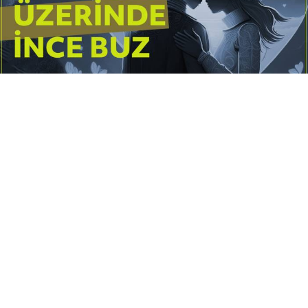
Yayınlanma:
14 Temmuz 2026 Salı 10:16
Borderline kişilik örüntüsünün gölgesinde yaşanan
yoğun bir aşkı anlatan bu terapötik öykü; terk
edilme korkusunu, duygusal gelgitleri, tükenmişliği
ve sınır koymanın iyileştirici gücünü Petersburg’un
karanlık atmosferinde işler.