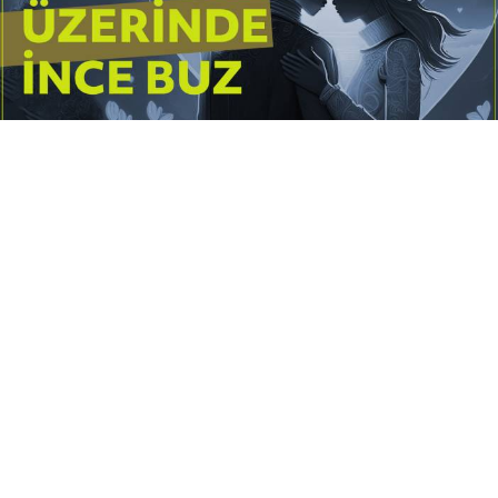
Yayınlanma:
14 Temmuz 2026 Salı 10:16
Borderline kişilik örüntüsünün gölgesinde yaşanan
yoğun bir aşkı anlatan bu terapötik öykü; terk
edilme korkusunu, duygusal gelgitleri, tükenmişliği
ve sınır koymanın iyileştirici gücünü Petersburg’un
karanlık atmosferinde işler.