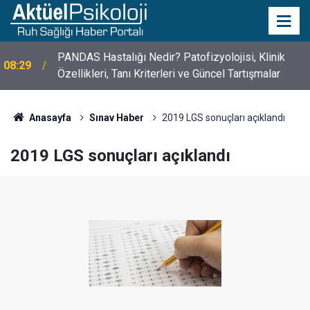
PANDAS Hastalığı Nedir? Patofizyolojisi, Klinik
08:29
10 Mayıs Psikologlar Günü Nasıl Ortaya Çıktı? 10
Özellikleri, Tanı Kriterleri ve Güncel Tartışmalar
10:30
Mayıs Tarihinin Hikayesi
Anasayfa
Sınav Haber
2019 LGS sonuçları açıklandı
2019 LGS sonuçları açıklandı