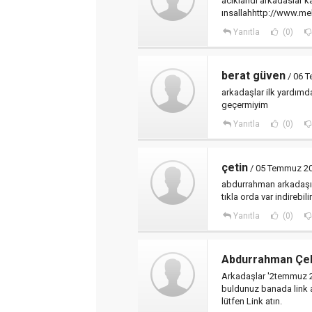
acıklandı arkadaslar k
ınsallahhttp://www.me
Yanıtla
(0)
berat güven
/ 06 
arkadaşlar ilk yardımd
geçermiyim
Yanıtla
(0)
çetin
/ 05 Temmuz 20
abdurrahman arkadaşım
tıkla orda var indirebili
Yanıtla
(0)
Abdurrahman Çe
Arkadaşlar '2temmuz 2
buldunuz banada link a
lütfen Link atın.