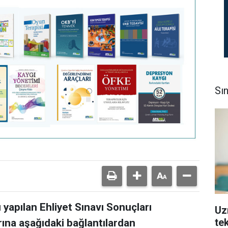
Sı
apılan Ehliyet Sınavı Sonuçları
Uz
tek
arına aşağıdaki bağlantılardan