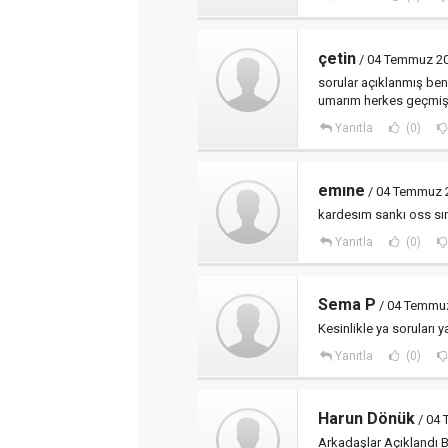
çetin
/ 04 Temmuz 20
sorular açıklanmış ben
umarım herkes geçmişt
Yanıtla
(0)
emıne
/ 04 Temmuz 2
kardesım sankı oss sın
Yanıtla
(0)
Sema P
/ 04 Temmuz
Kesinlikle ya soruları
Yanıtla
(0)
Harun Dönük
/ 04 
Arkadaşlar Açıklandı Bu