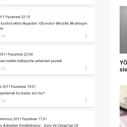
11 Pazartesi 22:15
 kontrol ettim ilkyardım 100 motor 98 trafik 88 almışım
ir
(0)
011 Pazartesi 22:04
avı neden beklıyorlar anlamam yazıııık
YÖ
si
(0)
 2011 Pazartesi 19:21
 yayınlamak bu kadar zor mu?
(0)
Temmuz 2011 Pazartesi 17:31
 Adresten Görebilirsiniz... Soru Ve Cevap'ları 23