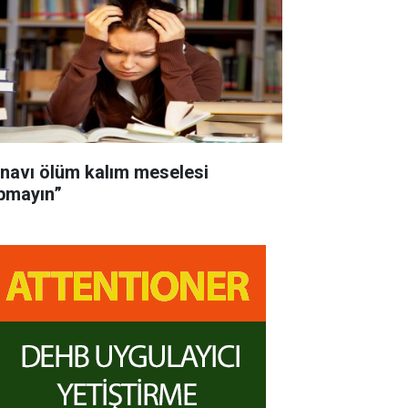
ınavı ölüm kalım meselesi
pmayın”