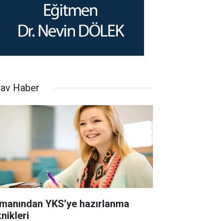
nav Haber
manından YKS’ye hazırlanma
nikleri