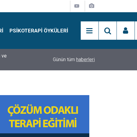
RI
PSIKOTERAPI ÖYKÜLERI
si
15:01
Simon Says Dikkat Programı Nedir?
Günün tüm
haberleri