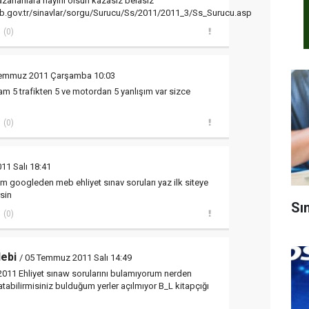
azananlara hayırlı olsun kazasız belasız
b.gov.tr/sinavlar/sorgu/Surucu/Ss/2011/2011_3/Ss_Surucu.asp
(0)
Temmuz 2011 Çarşamba 10:03
am 5 trafikten 5 ve motordan 5 yanlışım var sizce
(0)
11 Salı 18:41
 googleden meb ehliyet sınav soruları yaz ilk siteye
rsin
Sı
(0)
lebi
/ 05 Temmuz 2011 Salı 14:49
011 Ehliyet sınaw sorularını bulamıyorum nerden
tabilirmisiniz bulduğum yerler açılmıyor B_L kitapçığı