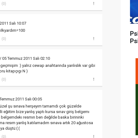
(0)
011 Salı 10:07
 ilkyardım=100
Ps
(0)
Ps
/ 05 Temmuz 2011 Salı 02:10
 geçmişim :) yalnz cewap anahtarında yanlıslık var gibi
oru kitapçıgı N )
(0)
 Temmuz 2011 Salı 00:05
üzel şu sınava herşeyım tamamdı çok güzelde
i eğiitim bize yanlış yaptı kursa sınav giriş belgemı
ş belgemdekı resmın ben değilde baska birininki
ama resım yanlış katılamadım sınava artık 20 ağustosa
ya düştü:(:(
(0)