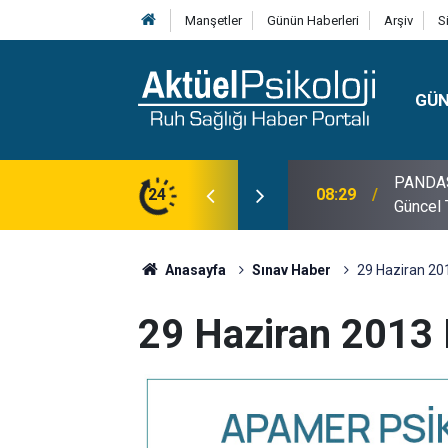
Manşetler
Günün Haberleri
Arşiv
S
GÜ
lojisi, Klinik Özellikleri, Tanı Kriterleri ve
24
10:30
10 Mayı
Anasayfa
Sınav Haber
29 Haziran 201
29 Haziran 2013 E