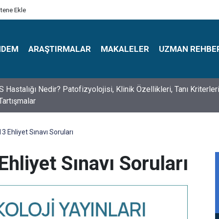
itene Ekle
NDEM
ARAŞTIRMALAR
MAKALELER
UZMAN REHBE
s Psikologlar Günü Nasıl Ortaya Çıktı? 10 Mayıs Tarihinin Hikaye
3 Ehliyet Sınavı Soruları
hliyet Sınavı Soruları