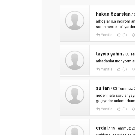
hakan özarslan
/ 
arkdşlar s.a indirom am
sorun nerde acil yardı
Yanıtla
(0)
tayyip şahin
/ 03 T
arkadaslar indrıyorm 
Yanıtla
(0)
su tan
/ 03 Temmuz 2
neden hala sorular ya
geçiyorlar anlamadıum 
Yanıtla
(0)
erdal
/ 19 Temmuz 20