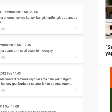
03 Temmuz 2012 Salı 23:05
a bi sorun çıkıoo karışık karışık harfler çıkıooo acaba
m
(0)
emmuz 2012 Salı 17:15
“S
ama acamıorm nasıl acabilirim dosyayı
ya
(0)
012 Salı 14:45
yınlanmadı 3 temmuz diyorlar ama hala yok dalgamı
her sey gıbı buda bir sacmalık kım sözunu tutukı...
(0)
11 Salı 14:08