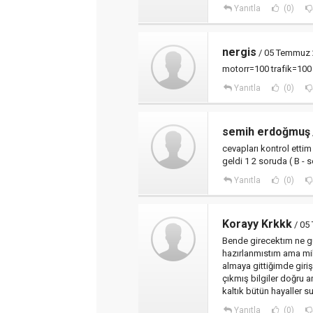
Yanıtla
(0)
nergis
/ 05 Temmuz 2
motorr=100 trafik=100
Yanıtla
(0)
semih erdoğmuş
cevapları kontrol ettim
geldi 1 2 soruda ( B - s
Yanıtla
(0)
Korayy Krkkk
/ 05
Bende girecektım ne g
hazırlanmıstım ama mill
almaya gittiğimde giri
çıkmış bilgiler doğru 
kaltık bütün hayaller su
Yanıtla
(0)