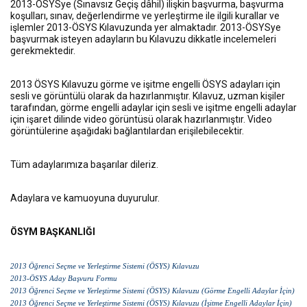
2013-ÖSYSye (Sınavsız Geçiş dâhil) ilişkin başvurma, başvurma
koşulları, sınav, değerlendirme ve yerleştirme ile ilgili kurallar ve
işlemler 2013-ÖSYS Kılavuzunda yer almaktadır. 2013-ÖSYSye
başvurmak isteyen adayların bu Kılavuzu dikkatle incelemeleri
gerekmektedir.
2013 ÖSYS Kılavuzu görme ve işitme engelli ÖSYS adayları için
sesli ve görüntülü olarak da hazırlanmıştır. Kılavuz, uzman kişiler
tarafından, görme engelli adaylar için sesli ve işitme engelli adaylar
için işaret dilinde video görüntüsü olarak hazırlanmıştır. Video
görüntülerine aşağıdaki bağlantılardan erişilebilecektir.
Tüm adaylarımıza başarılar dileriz.
Adaylara ve kamuoyuna duyurulur.
ÖSYM BAŞKANLIĞI
2013 Öğrenci Seçme ve Yerleştirme Sistemi (ÖSYS) Kılavuzu
2013-ÖSYS Aday Başvuru Formu
2013 Öğrenci Seçme ve Yerleştirme Sistemi (ÖSYS) Kılavuzu (Görme Engelli Adaylar İçin)
2013 Öğrenci Seçme ve Yerleştirme Sistemi (ÖSYS) Kılavuzu (İşitme Engelli Adaylar İçin)