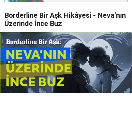
Borderline Bir Aşk Hikâyesi - Neva’nın
Üzerinde İnce Buz
Yayınlanma:
14 Temmuz 2026 Salı 10:16
Borderline kişilik örüntüsünün gölgesinde yaşanan