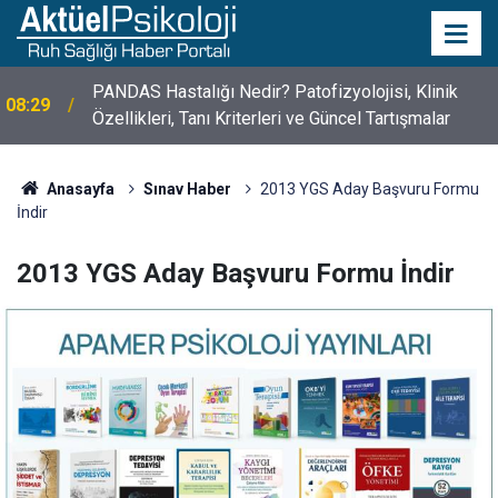
PANDAS Hastalığı Nedir? Patofizyolojisi, Klinik
08:29
Özellikleri, Tanı Kriterleri ve Güncel Tartışmalar
10 Mayıs Psikologlar Günü Nasıl Ortaya Çıktı? 10
10:30
Mayıs Tarihinin Hikayesi
Anasayfa
Sınav Haber
2013 YGS Aday Başvuru Formu
İndir
2013 YGS Aday Başvuru Formu İndir