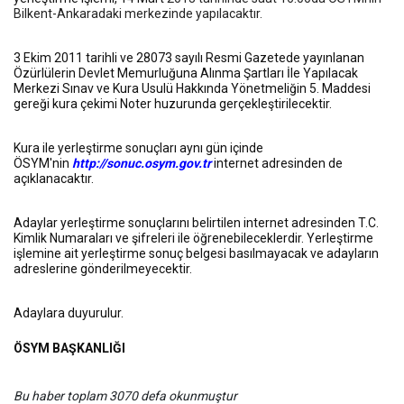
Bilkent-Ankaradaki merkezinde yapılacaktır.
3 Ekim 2011 tarihli ve 28073 sayılı Resmi Gazetede yayınlanan
Özürlülerin Devlet Memurluğuna Alınma Şartları İle Yapılacak
Merkezi Sınav ve Kura Usulü Hakkında Yönetmeliğin 5. Maddesi
gereği kura çekimi Noter huzurunda gerçekleştirilecektir.
Kura ile yerleştirme sonuçları aynı gün içinde
ÖSYM'nin
http://sonuc.osym.gov.tr
internet adresinden de
açıklanacaktır.
Adaylar yerleştirme sonuçlarını belirtilen internet adresinden T.C.
Kimlik Numaraları ve şifreleri ile öğrenebileceklerdir. Yerleştirme
işlemine ait yerleştirme sonuç belgesi basılmayacak ve adayların
adreslerine gönderilmeyecektir.
Adaylara duyurulur.
ÖSYM BAŞKANLIĞI
Bu haber toplam 3070 defa okunmuştur