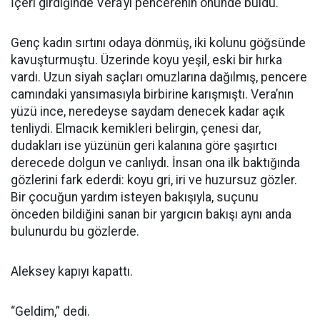
İçeri girdiğinde Vera’yı pencerenin önünde buldu.
Genç kadın sırtını odaya dönmüş, iki kolunu göğsünde
kavuşturmuştu. Üzerinde koyu yeşil, eski bir hırka
vardı. Uzun siyah saçları omuzlarına dağılmış, pencere
camındaki yansımasıyla birbirine karışmıştı. Vera’nın
yüzü ince, neredeyse saydam denecek kadar açık
tenliydi. Elmacık kemikleri belirgin, çenesi dar,
dudakları ise yüzünün geri kalanına göre şaşırtıcı
derecede dolgun ve canlıydı. İnsan ona ilk baktığında
gözlerini fark ederdi: koyu gri, iri ve huzursuz gözler.
Bir çocuğun yardım isteyen bakışıyla, suçunu
önceden bildiğini sanan bir yargıcın bakışı aynı anda
bulunurdu bu gözlerde.
Aleksey kapıyı kapattı.
“Geldim,” dedi.