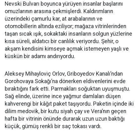
Nevski Bulvarı boyunca yürüyen insanlar başlarını
omuzlarının arasına çekmişlerdi. Kaldırımların
üzerindeki çamurlu kar, at arabalarının ve
otomobillerin altında eziliyor; mağaza vitrinlerinden
taşan sıcak ışık, sokaktaki insanların solgun yüzlerine
kısa süreli, aldatıcı bir canlılık veriyordu. Şehir, o
akşam kendisini kimseye açmak istemeyen yaşlı ve
küskün bir adamı andırıyordu.
Aleksey Mihayloviç Orlov, Griboyedov Kanalı’ndan
Gorohovaya Sokağı’na dönerken eldivenlerini evde
bıraktığını fark etti. Parmakları soğuktan uyuşmuştu.
Sağ elinde, üzerine ince yağmur damlaları düşen
kahverengi bir kâğıt paket taşıyordu. Paketin içinde iki
dilim medovik, bir kutu siyah çay ve Vera’nın geçen
hafta bir vitrinin önünde durarak uzun uzun baktığı
küçük, gümüş renkli bir saç tokası vardı.