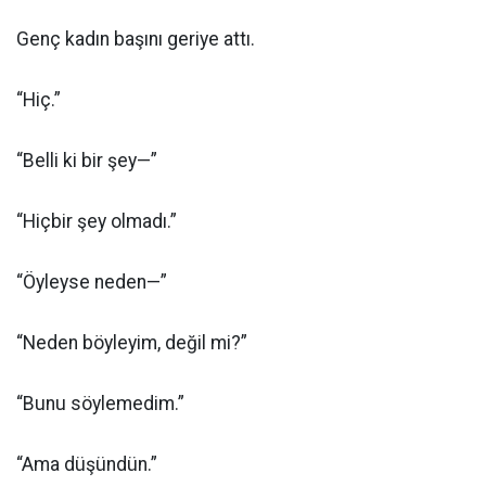
Genç kadın başını geriye attı.
“Hiç.”
“Belli ki bir şey—”
“Hiçbir şey olmadı.”
“Öyleyse neden—”
“Neden böyleyim, değil mi?”
“Bunu söylemedim.”
“Ama düşündün.”