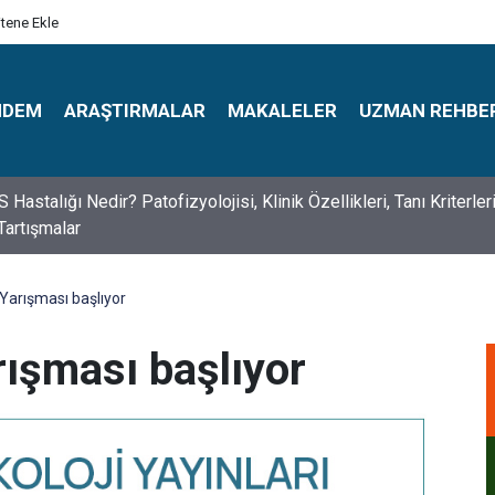
itene Ekle
NDEM
ARAŞTIRMALAR
MAKALELER
UZMAN REHBE
s Psikologlar Günü Nasıl Ortaya Çıktı? 10 Mayıs Tarihinin Hikaye
Yarışması başlıyor
rışması başlıyor