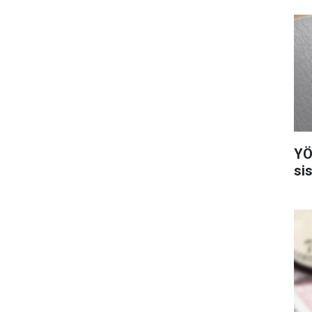
YÖ
si