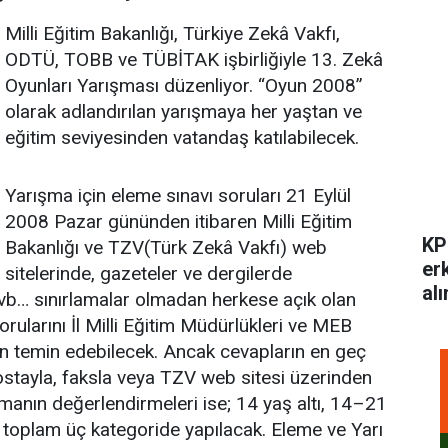
Milli Eğitim Bakanlığı, Türkiye Zekâ Vakfı,
ODTÜ, TOBB ve TÜBİTAK işbirliğiyle 13. Zekâ
Oyunları Yarışması düzenliyor. “Oyun 2008”
olarak adlandırılan yarışmaya her yaştan ve
eğitim seviyesinden vatandaş katılabilecek.
Yarışma için eleme sınavı soruları 21 Eylül
2008 Pazar gününden itibaren Milli Eğitim
KP
Bakanlığı ve TZV(Türk Zekâ Vakfı) web
er
sitelerinde, gazeteler ve dergilerde
alı
 vb… sınırlamalar olmadan herkese açık olan
orularını İl Milli Eğitim Müdürlükleri ve MEB
n temin edebilecek. Ancak cevapların en geç
ayla, faksla veya TZV web sitesi üzerinden
şmanın değerlendirmeleri ise; 14 yaş altı, 14–21
 toplam üç kategoride yapılacak. Eleme ve Yarı