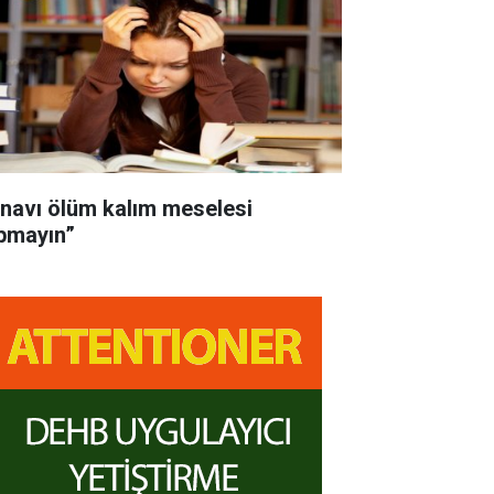
ınavı ölüm kalım meselesi
pmayın”