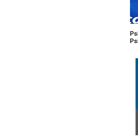
Ps
Ps