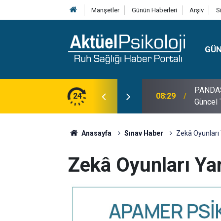
Manşetler
Günün Haberleri
Arşiv
S
GÜ
lojisi, Klinik Özellikleri, Tanı Kriterleri ve
24
10:30
10 Mayı
Anasayfa
Sınav Haber
Zekâ Oyunları 
Zekâ Oyunları Ya