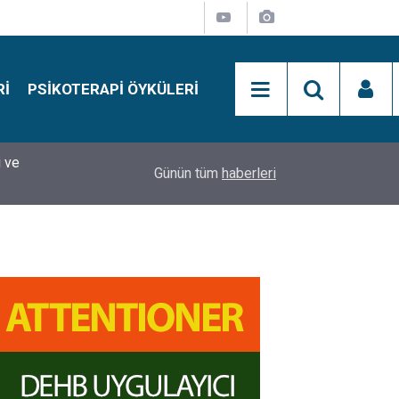
RI
PSIKOTERAPI ÖYKÜLERI
si
15:01
Simon Says Dikkat Programı Nedir?
Günün tüm
haberleri