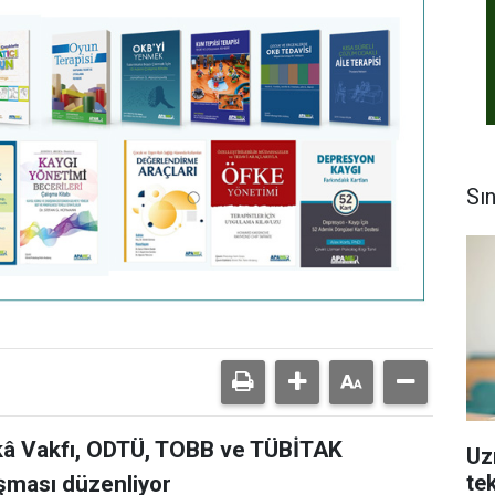
Sı
Zekâ Vakfı, ODTÜ, TOBB ve TÜBİTAK
Uz
tek
ışması düzenliyor