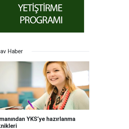
nav Haber
manından YKS’ye hazırlanma
nikleri