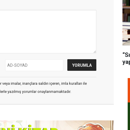
“S
ya
veya imalar, inançlara saldırı içeren, imla kuralları ile
flerle yazılmış yorumlar onaylanmamaktadır.