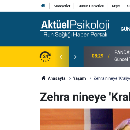
Manşetler
Günün Haberleri
Arşiv
S
GÜ
lojisi, Klinik Özellikleri, Tanı Kriterleri ve
24
10:30
10 Mayı
Anasayfa
Yaşam
Zehra nineye 'Kraliyet
Zehra nineye 'Kral