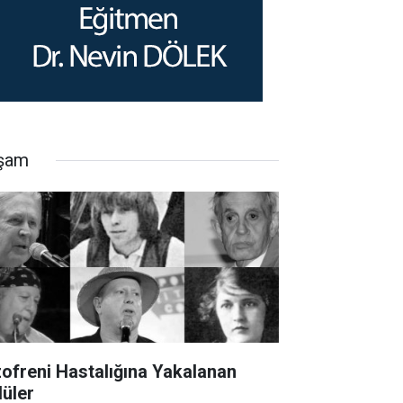
şam
zofreni Hastalığına Yakalanan
lüler