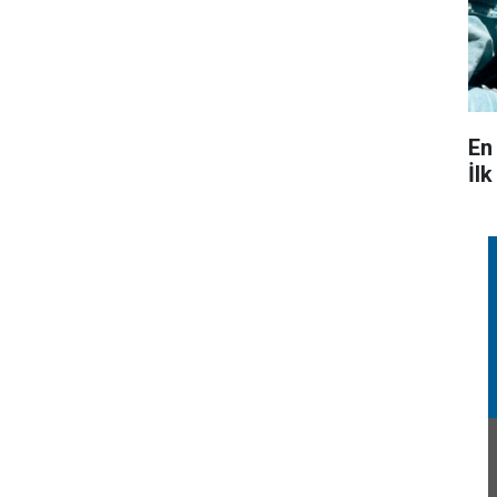
En
İl