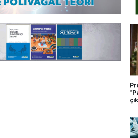
Pr
“P
çık