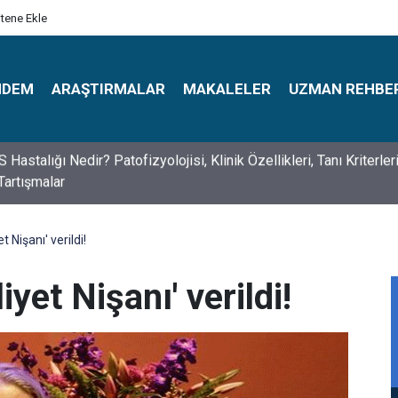
itene Ekle
NDEM
ARAŞTIRMALAR
MAKALELER
UZMAN REHBE
s Psikologlar Günü Nasıl Ortaya Çıktı? 10 Mayıs Tarihinin Hikaye
 Nişanı' verildi!
iyet Nişanı' verildi!