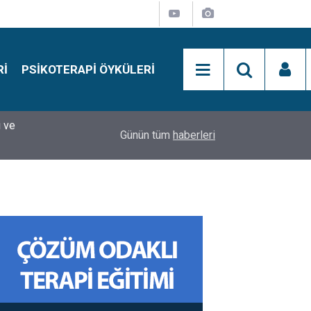
RI
PSIKOTERAPI ÖYKÜLERI
si
15:01
Simon Says Dikkat Programı Nedir?
Günün tüm
haberleri