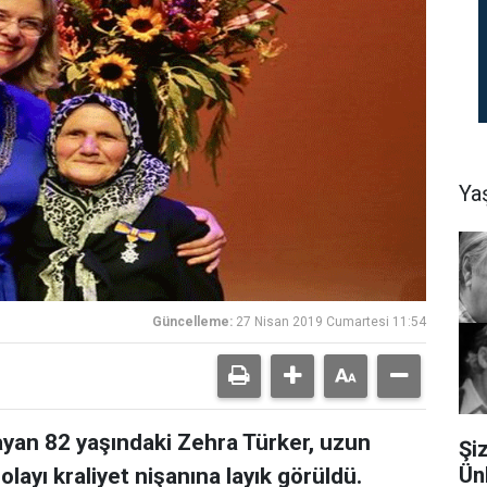
Ya
Güncelleme:
27 Nisan 2019 Cumartesi 11:54
ayan 82 yaşındaki Zehra Türker, uzun
Şi
Ün
dolayı kraliyet nişanına layık görüldü.