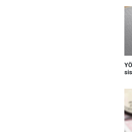
YÖ
si