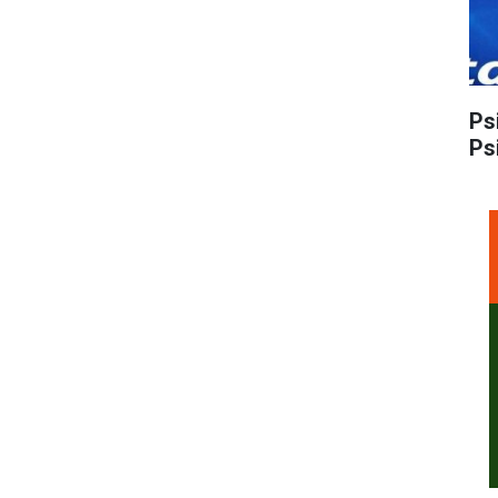
Ps
Ps