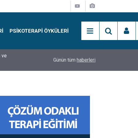
RI
PSIKOTERAPI ÖYKÜLERI
si
15:01
Simon Says Dikkat Programı Nedir?
Günün tüm
haberleri