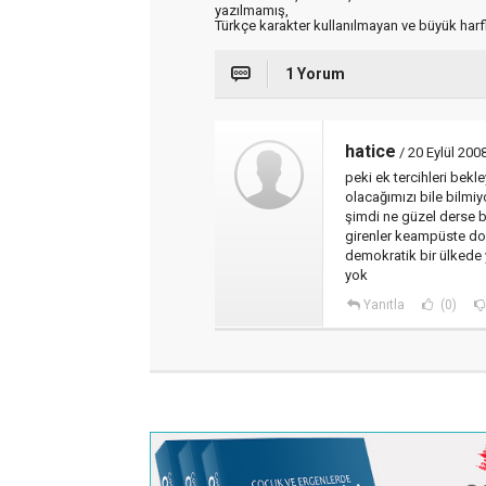
yazılmamış,
Türkçe karakter kullanılmayan ve büyük har
1 Yorum
hatice
/ 20 Eylül 200
peki ek tercihleri bek
olacağımızı bile bilmi
şimdi ne güzel derse b
girenler keampüste dola
demokratik bir ülkede
yok
Yanıtla
(0)