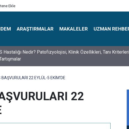
itene Ekle
NDEM
ARAŞTIRMALAR
MAKALELER
UZMAN REHBE
s Psikologlar Günü Nasıl Ortaya Çıktı? 10 Mayıs Tarihinin Hikaye
 BAŞVURULARI 22 EYLÜL-5 EKİM'DE
BAŞVURULARI 22
E