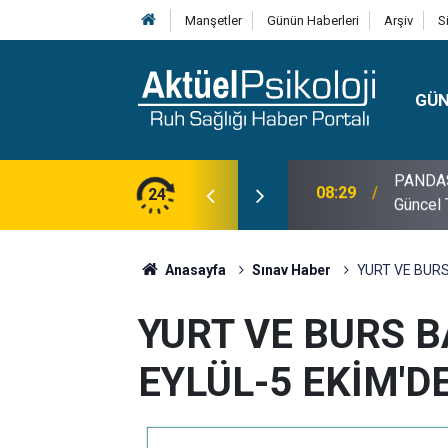
Manşetler
Günün Haberleri
Arşiv
S
GÜ
lojisi, Klinik Özellikleri, Tanı Kriterleri ve
24
10:30
10 Mayı
Anasayfa
Sınav Haber
YURT VE BURS
YURT VE BURS 
EYLÜL-5 EKİM'D