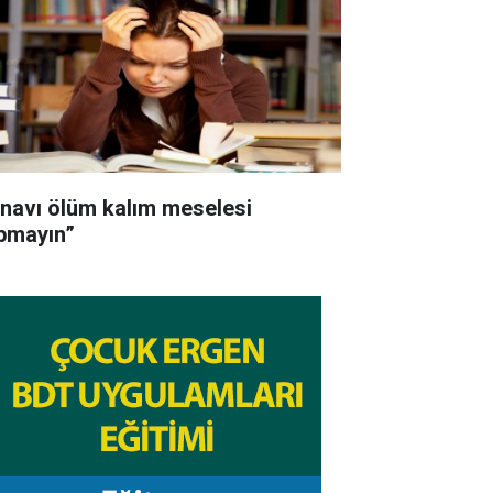
ınavı ölüm kalım meselesi
pmayın”