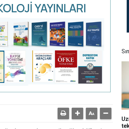
Sı
Uz
tek