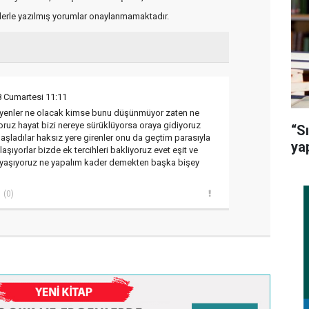
flerle yazılmış yorumlar onaylanmamaktadır.
8 Cumartesi 11:11
leyenler ne olacak kimse bunu düşünmüyor zaten ne
yoruz hayat bizi nereye sürüklüyorsa oraya gidiyoruz
“S
aşladılar haksız yere girenler onu da geçtim parasıyla
ya
şıyorlar bizde ek tercihleri bakliyoruz evet eşit ve
 yaşıyoruz ne yapalım kader demekten başka bişey
(0)