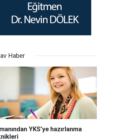
nav Haber
manından YKS’ye hazırlanma
nikleri