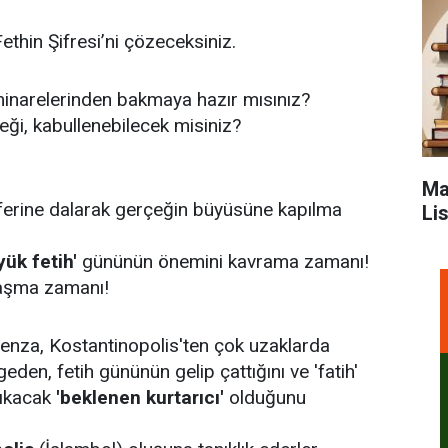
thin Şifresi’ni çözeceksiniz.
minarelerinden bakmaya hazır mısınız?
eği, kabullenebilecek misiniz?
Ma
sferine dalarak gerçeğin büyüsüne kapılma
Li
yük fetih'
gününün önemini kavrama zamanı!
ylaşma zamanı!
benza, Kostantinopolis'ten çok uzaklarda
eden, fetih gününün gelip çattığını ve 'fatih'
çıkacak
'beklenen kurtarıcı'
olduğunu