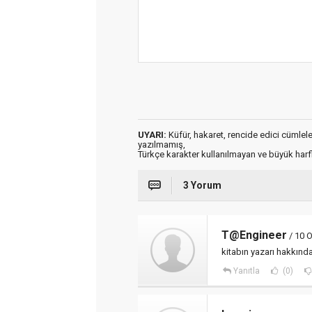
UYARI:
Küfür, hakaret, rencide edici cümleler 
yazılmamış,
Türkçe karakter kullanılmayan ve büyük har
3 Yorum
T@Engineer
/ 10 O
kitabın yazarı hakkınd
Yanıtla
(0)