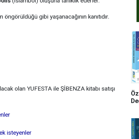
olis
(İslambol) oluşuna tanıklık ederler.
hin öngörüldüğü gibi yaşanacağının kanıtıdır.
alacak olan YUFESTA ile ŞİBENZA kitabı satışı
Öz
De
nler
 isteyenler