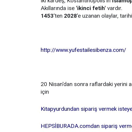
İki kardeş, Kostantinopolis'in
İslamop
Akıllarında ise
'ikinci fetih'
vardır.
1453
'ten
2028
'e uzanan olaylar, tari
http://www.yufestailesibenza.com/
20 Nisan'dan sonra raflardaki yerini 
için
Kitapyurdundan sipariş vermek isteye
HEPSİBURADA.comdan sipariş vermek