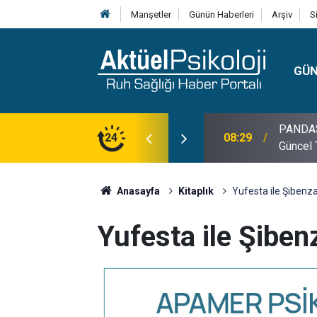
Manşetler
Günün Haberleri
Arşiv
S
GÜ
lojisi, Klinik Özellikleri, Tanı Kriterleri ve
24
10:30
10 Mayı
Anasayfa
Kitaplık
Yufesta ile Şibenz
Yufesta ile Şiben