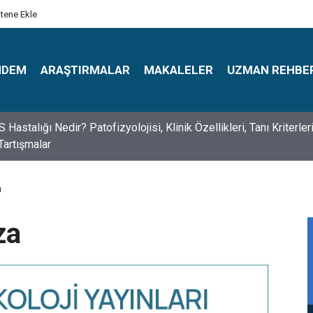
itene Ekle
NDEM
ARAŞTIRMALAR
MAKALELER
UZMAN REHBE
s Psikologlar Günü Nasıl Ortaya Çıktı? 10 Mayıs Tarihinin Hikaye
a
za