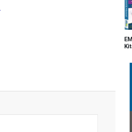
r
EM
Kit