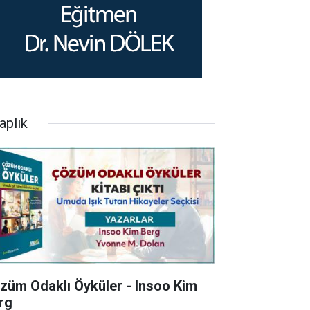
aplık
züm Odaklı Öyküler - Insoo Kim
rg