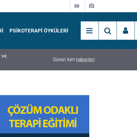
RI
PSIKOTERAPI ÖYKÜLERI
si
15:01
Simon Says Dikkat Programı Nedir?
Günün tüm
haberleri