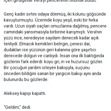
İçeri girdiğinde Vera’yı pencerenin önünde buldu.
Genç kadın sırtını odaya dönmüş, iki kolunu göğsünde
kavuşturmuştu. Üzerinde koyu yeşil, eski bir hırka
vardı. Uzun siyah saçları omuzlarına dağılmış, pencere
camındaki yansımasıyla birbirine karışmıştı. Vera’nın
yüzü ince, neredeyse saydam denecek kadar açık
tenliydi. Elmacık kemikleri belirgin, çenesi dar,
dudakları ise yüzünün geri kalanına göre şaşırtıcı
derecede dolgun ve canlıydı. İnsan ona ilk baktığında
gözlerini fark ederdi: koyu gri, iri ve huzursuz gözler.
Bir çocuğun yardım isteyen bakışıyla, suçunu
önceden bildiğini sanan bir yargıcın bakışı aynı anda
bulunurdu bu gözlerde.
Aleksey kapıyı kapattı.
“Geldim,” dedi.