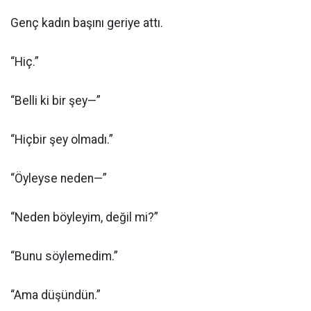
Genç kadın başını geriye attı.
“Hiç.”
“Belli ki bir şey—”
“Hiçbir şey olmadı.”
“Öyleyse neden—”
“Neden böyleyim, değil mi?”
“Bunu söylemedim.”
“Ama düşündün.”