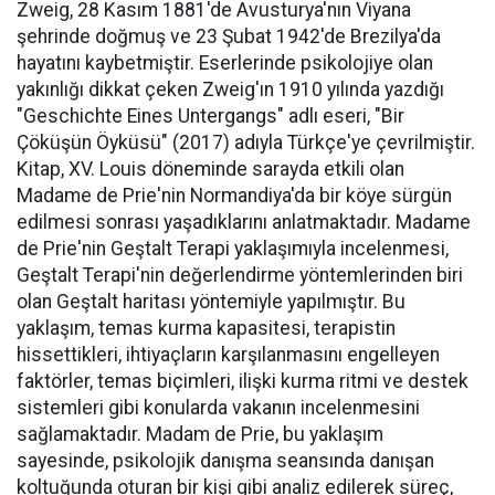
Zweig, 28 Kasım 1881'de Avusturya'nın Viyana
şehrinde doğmuş ve 23 Şubat 1942'de Brezilya'da
hayatını kaybetmiştir. Eserlerinde psikolojiye olan
yakınlığı dikkat çeken Zweig'ın 1910 yılında yazdığı
"Geschichte Eines Untergangs" adlı eseri, "Bir
Çöküşün Öyküsü" (2017) adıyla Türkçe'ye çevrilmiştir.
Kitap, XV. Louis döneminde sarayda etkili olan
Madame de Prie'nin Normandiya'da bir köye sürgün
edilmesi sonrası yaşadıklarını anlatmaktadır. Madame
de Prie'nin Geştalt Terapi yaklaşımıyla incelenmesi,
Geştalt Terapi'nin değerlendirme yöntemlerinden biri
olan Geştalt haritası yöntemiyle yapılmıştır. Bu
yaklaşım, temas kurma kapasitesi, terapistin
hissettikleri, ihtiyaçların karşılanmasını engelleyen
faktörler, temas biçimleri, ilişki kurma ritmi ve destek
sistemleri gibi konularda vakanın incelenmesini
sağlamaktadır. Madam de Prie, bu yaklaşım
sayesinde, psikolojik danışma seansında danışan
koltuğunda oturan bir kişi gibi analiz edilerek süreç,