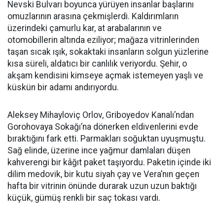
Nevski Bulvarı boyunca yürüyen insanlar başlarını
omuzlarının arasına çekmişlerdi. Kaldırımların
üzerindeki çamurlu kar, at arabalarının ve
otomobillerin altında eziliyor; mağaza vitrinlerinden
taşan sıcak ışık, sokaktaki insanların solgun yüzlerine
kısa süreli, aldatıcı bir canlılık veriyordu. Şehir, o
akşam kendisini kimseye açmak istemeyen yaşlı ve
küskün bir adamı andırıyordu.
Aleksey Mihayloviç Orlov, Griboyedov Kanalı’ndan
Gorohovaya Sokağı’na dönerken eldivenlerini evde
bıraktığını fark etti. Parmakları soğuktan uyuşmuştu.
Sağ elinde, üzerine ince yağmur damlaları düşen
kahverengi bir kâğıt paket taşıyordu. Paketin içinde iki
dilim medovik, bir kutu siyah çay ve Vera’nın geçen
hafta bir vitrinin önünde durarak uzun uzun baktığı
küçük, gümüş renkli bir saç tokası vardı.