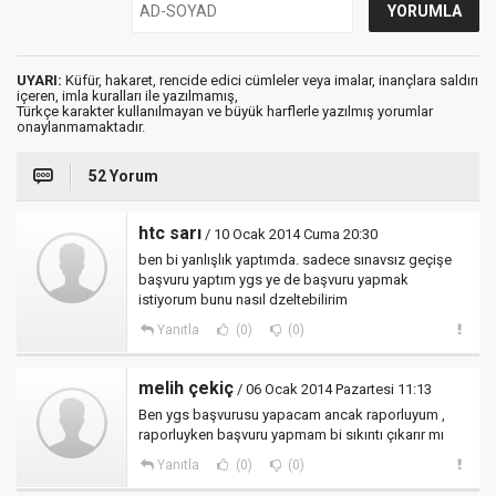
UYARI:
Küfür, hakaret, rencide edici cümleler veya imalar, inançlara saldırı
içeren, imla kuralları ile yazılmamış,
Türkçe karakter kullanılmayan ve büyük harflerle yazılmış yorumlar
onaylanmamaktadır.
52 Yorum
htc sarı
/ 10 Ocak 2014 Cuma 20:30
ben bi yanlışlık yaptımda. sadece sınavsız geçişe
başvuru yaptım ygs ye de başvuru yapmak
istiyorum bunu nasıl dzeltebilirim
Yanıtla
(0)
(0)
melih çekiç
/ 06 Ocak 2014 Pazartesi 11:13
Ben ygs başvurusu yapacam ancak raporluyum ,
raporluyken başvuru yapmam bi sıkıntı çıkarır mı
Yanıtla
(0)
(0)