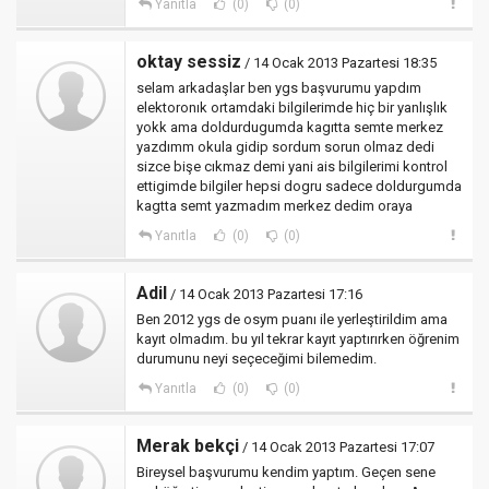
Yanıtla
(0)
(0)
oktay sessiz
/ 14 Ocak 2013 Pazartesi 18:35
selam arkadaşlar ben ygs başvurumu yapdım
elektoronık ortamdaki bilgilerimde hiç bir yanlışlık
yokk ama doldurdugumda kagıtta semte merkez
yazdımm okula gidip sordum sorun olmaz dedi
sizce bişe cıkmaz demi yani ais bilgilerimi kontrol
ettigimde bilgiler hepsi dogru sadece doldurgumda
kagtta semt yazmadım merkez dedim oraya
Yanıtla
(0)
(0)
Adil
/ 14 Ocak 2013 Pazartesi 17:16
Ben 2012 ygs de osym puanı ile yerleştirildim ama
kayıt olmadım. bu yıl tekrar kayıt yaptırırken öğrenim
durumunu neyi seçeceğimi bilemedim.
Yanıtla
(0)
(0)
Merak bekçi
/ 14 Ocak 2013 Pazartesi 17:07
Bireysel başvurumu kendim yaptım. Geçen sene