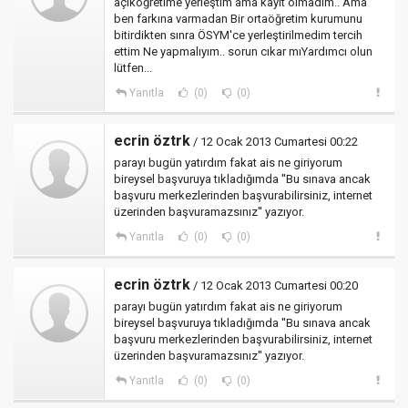
açıköğretime yerleştim ama kayıt olmadım.. Ama
ben farkına varmadan Bir ortaöğretim kurumunu
bitirdikten sınra ÖSYM'ce yerleştirilmedim tercih
ettim Ne yapmalıyım.. sorun cıkar mıYardımcı olun
lütfen...
Yanıtla
(0)
(0)
ecrin öztrk
/ 12 Ocak 2013 Cumartesi 00:22
parayı bugün yatırdım fakat ais ne giriyorum
bireysel başvuruya tıkladığımda ''Bu sınava ancak
başvuru merkezlerinden başvurabilirsiniz, internet
üzerinden başvuramazsınız'' yazıyor.
Yanıtla
(0)
(0)
ecrin öztrk
/ 12 Ocak 2013 Cumartesi 00:20
parayı bugün yatırdım fakat ais ne giriyorum
bireysel başvuruya tıkladığımda ''Bu sınava ancak
başvuru merkezlerinden başvurabilirsiniz, internet
üzerinden başvuramazsınız'' yazıyor.
Yanıtla
(0)
(0)