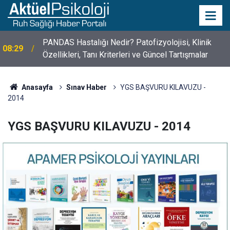
PANDAS Hastalığı Nedir? Patofizyolojisi, Klinik
08:29
Özellikleri, Tanı Kriterleri ve Güncel Tartışmalar
10 Mayıs Psikologlar Günü Nasıl Ortaya Çıktı? 10
10:30
Mayıs Tarihinin Hikayesi
Anasayfa
Sınav Haber
YGS BAŞVURU KILAVUZU -
2014
YGS BAŞVURU KILAVUZU - 2014