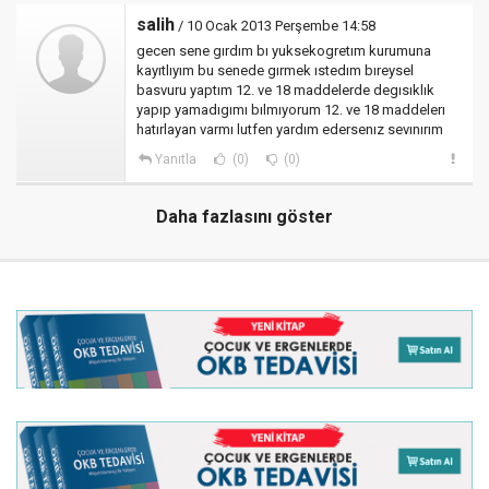
salih
/ 10 Ocak 2013 Perşembe 14:58
gecen sene gırdım bı yuksekogretım kurumuna
kayıtlıyım bu senede gırmek ıstedım bıreysel
basvuru yaptım 12. ve 18 maddelerde degısıklık
yapıp yamadıgımı bılmıyorum 12. ve 18 maddelerı
hatırlayan varmı lutfen yardım edersenız sevınırım
Yanıtla
(0)
(0)
Daha fazlasını göster