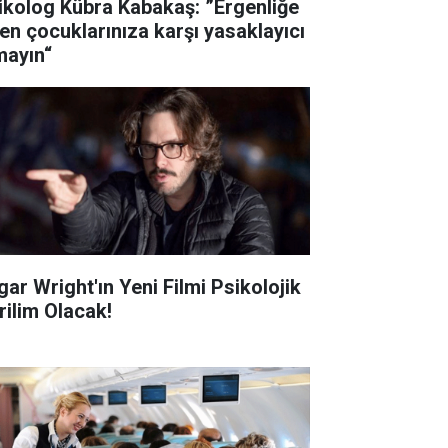
ikolog Kübra Kabakaş: ”Ergenliğe
ren çocuklarınıza karşı yasaklayıcı
mayın“
gar Wright'ın Yeni Filmi Psikolojik
rilim Olacak!