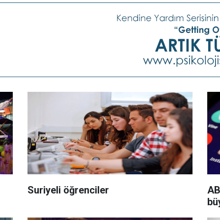
Suriyeli öğrenciler
AB
büy