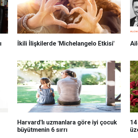
ı
İkili İlişkilerde 'Michelangelo Etkisi'
Ail
Harvard'lı uzmanlara göre iyi çocuk
14 
büyütmenin 6 sırrı
üze