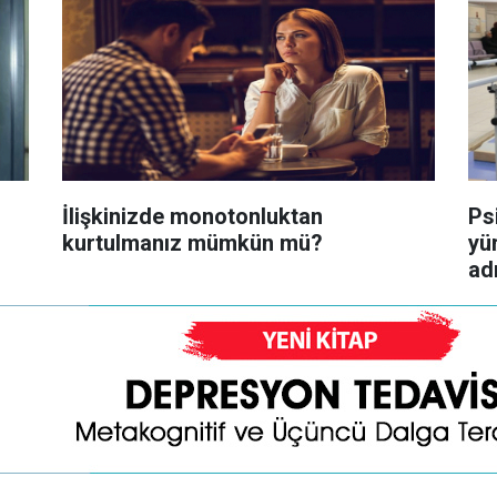
İlişkinizde monotonluktan
Ps
kurtulmanız mümkün mü?
yü
adı