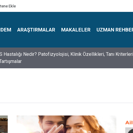
itene Ekle
NDEM
ARAŞTIRMALAR
MAKALELER
UZMAN REHBE
s Psikologlar Günü Nasıl Ortaya Çıktı? 10 Mayıs Tarihinin Hikaye