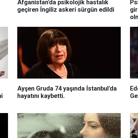
Afganistan'da psikolojik hastalık
Ps
geçiren İngiliz askeri sürgün edildi
gi
ol
Ayşen Gruda 74 yaşında İstanbul'da
Ed
i
hayatını kaybetti.
Ge