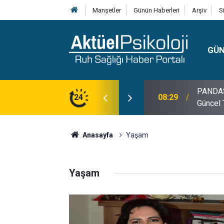
Manşetler
Günün Haberleri
Arşiv
S
GÜ
lojisi, Klinik Özellikleri, Tanı Kriterleri ve
24
10:30
10 Mayı
Anasayfa
Yaşam
Yaşam