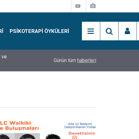
RI
PSIKOTERAPI ÖYKÜLERI
si
15:01
Simon Says Dikkat Programı Nedir?
Günün tüm
haberleri