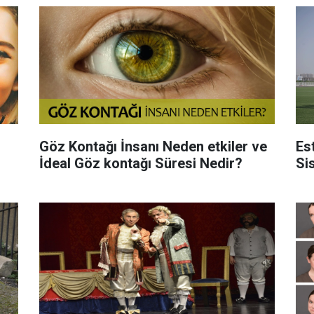
Göz Kontağı İnsanı Neden etkiler ve
Es
İdeal Göz kontağı Süresi Nedir?
Si