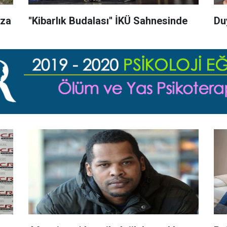
ıza
''Kibarlık Budalası'' İKÜ Sahnesinde
Du