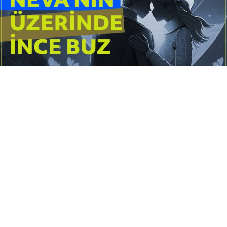
Yayınlanma:
14 Temmuz 2026 Salı 10:16
Borderline kişilik örüntüsünün gölgesinde yaşanan
yoğun bir aşkı anlatan bu terapötik öykü; terk
edilme korkusunu, duygusal gelgitleri, tükenmişliği
ve sınır koymanın iyileştirici gücünü Petersburg’un
karanlık atmosferinde işler.