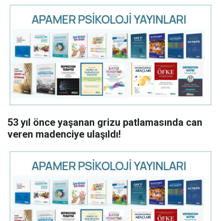
53 yıl önce yaşanan grizu patlamasında can
veren madenciye ulaşıldı!