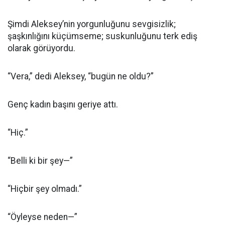
Şimdi Aleksey’nin yorgunluğunu sevgisizlik;
şaşkınlığını küçümseme; suskunluğunu terk ediş
olarak görüyordu.
“Vera,” dedi Aleksey, “bugün ne oldu?”
Genç kadın başını geriye attı.
“Hiç.”
“Belli ki bir şey—”
“Hiçbir şey olmadı.”
“Öyleyse neden—”