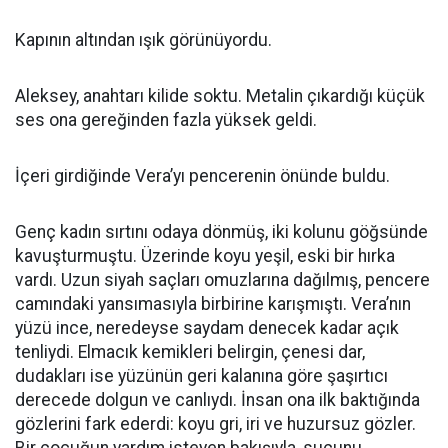
Kapının altından ışık görünüyordu.
Aleksey, anahtarı kilide soktu. Metalin çıkardığı küçük
ses ona gereğinden fazla yüksek geldi.
İçeri girdiğinde Vera’yı pencerenin önünde buldu.
Genç kadın sırtını odaya dönmüş, iki kolunu göğsünde
kavuşturmuştu. Üzerinde koyu yeşil, eski bir hırka
vardı. Uzun siyah saçları omuzlarına dağılmış, pencere
camındaki yansımasıyla birbirine karışmıştı. Vera’nın
yüzü ince, neredeyse saydam denecek kadar açık
tenliydi. Elmacık kemikleri belirgin, çenesi dar,
dudakları ise yüzünün geri kalanına göre şaşırtıcı
derecede dolgun ve canlıydı. İnsan ona ilk baktığında
gözlerini fark ederdi: koyu gri, iri ve huzursuz gözler.