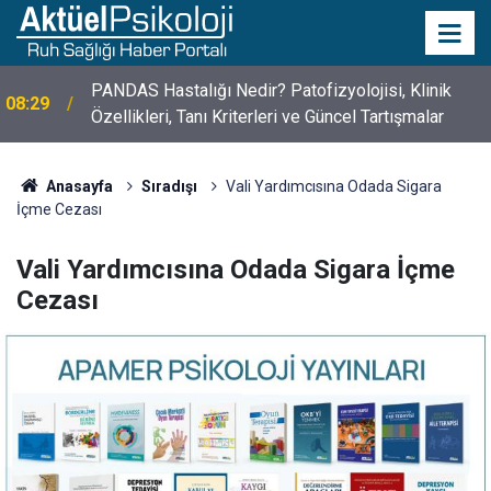
10 Mayıs Psikologlar Günü Nasıl Ortaya Çıktı? 10
10:30
Mayıs Tarihinin Hikayesi
Anasayfa
Sıradışı
Vali Yardımcısına Odada Sigara
İçme Cezası
Vali Yardımcısına Odada Sigara İçme
Cezası