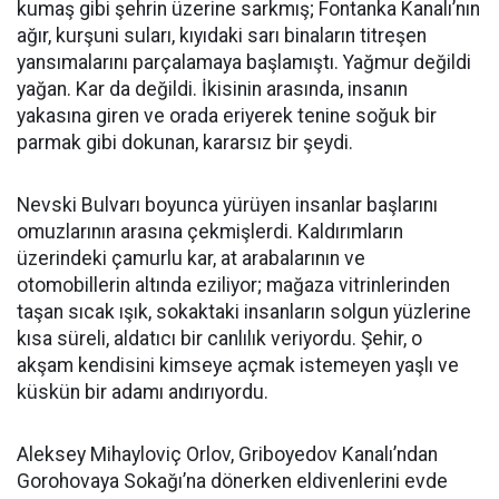
kumaş gibi şehrin üzerine sarkmış; Fontanka Kanalı’nın
ağır, kurşuni suları, kıyıdaki sarı binaların titreşen
yansımalarını parçalamaya başlamıştı. Yağmur değildi
yağan. Kar da değildi. İkisinin arasında, insanın
yakasına giren ve orada eriyerek tenine soğuk bir
parmak gibi dokunan, kararsız bir şeydi.
Nevski Bulvarı boyunca yürüyen insanlar başlarını
omuzlarının arasına çekmişlerdi. Kaldırımların
üzerindeki çamurlu kar, at arabalarının ve
otomobillerin altında eziliyor; mağaza vitrinlerinden
taşan sıcak ışık, sokaktaki insanların solgun yüzlerine
kısa süreli, aldatıcı bir canlılık veriyordu. Şehir, o
akşam kendisini kimseye açmak istemeyen yaşlı ve
küskün bir adamı andırıyordu.
Aleksey Mihayloviç Orlov, Griboyedov Kanalı’ndan
Gorohovaya Sokağı’na dönerken eldivenlerini evde