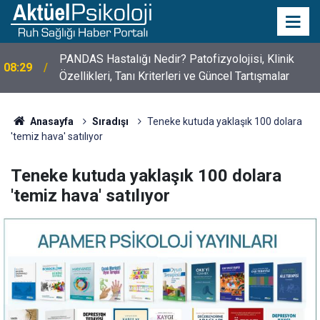
PANDAS Hastalığı Nedir? Patofizyolojisi, Klinik
08:29
10 Mayıs Psikologlar Günü Nasıl Ortaya Çıktı? 10
Özellikleri, Tanı Kriterleri ve Güncel Tartışmalar
10:30
Mayıs Tarihinin Hikayesi
Anasayfa
Sıradışı
Teneke kutuda yaklaşık 100 dolara
'temiz hava' satılıyor
Teneke kutuda yaklaşık 100 dolara
'temiz hava' satılıyor