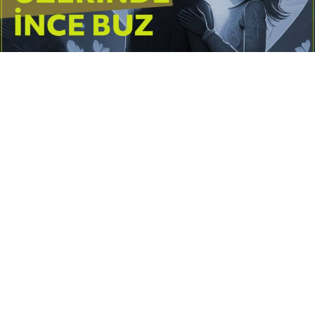
Yayınlanma:
14 Temmuz 2026 Salı 10:16
Borderline kişilik örüntüsünün gölgesinde yaşanan
yoğun bir aşkı anlatan bu terapötik öykü; terk
edilme korkusunu, duygusal gelgitleri, tükenmişliği
ve sınır koymanın iyileştirici gücünü Petersburg’un
karanlık atmosferinde işler.