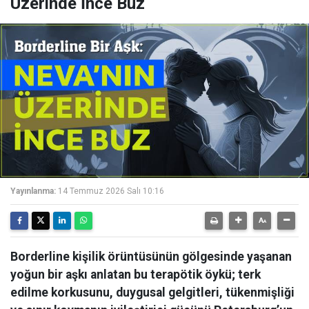
Üzerinde İnce Buz
Yayınlanma:
14 Temmuz 2026 Salı 10:16
Borderline kişilik örüntüsünün gölgesinde yaşanan
yoğun bir aşkı anlatan bu terapötik öykü; terk
edilme korkusunu, duygusal gelgitleri, tükenmişliği