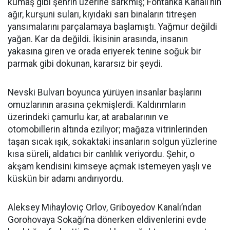
kumaş gibi şehrin üzerine sarkmış; Fontanka Kanalı’nın
ağır, kurşuni suları, kıyıdaki sarı binaların titreşen
yansımalarını parçalamaya başlamıştı. Yağmur değildi
yağan. Kar da değildi. İkisinin arasında, insanın
yakasına giren ve orada eriyerek tenine soğuk bir
parmak gibi dokunan, kararsız bir şeydi.
Nevski Bulvarı boyunca yürüyen insanlar başlarını
omuzlarının arasına çekmişlerdi. Kaldırımların
üzerindeki çamurlu kar, at arabalarının ve
otomobillerin altında eziliyor; mağaza vitrinlerinden
taşan sıcak ışık, sokaktaki insanların solgun yüzlerine
kısa süreli, aldatıcı bir canlılık veriyordu. Şehir, o
akşam kendisini kimseye açmak istemeyen yaşlı ve
küskün bir adamı andırıyordu.
Aleksey Mihayloviç Orlov, Griboyedov Kanalı’ndan
Gorohovaya Sokağı’na dönerken eldivenlerini evde