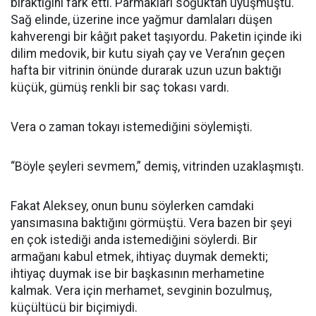
bıraktığını fark etti. Parmakları soğuktan uyuşmuştu.
Sağ elinde, üzerine ince yağmur damlaları düşen
kahverengi bir kâğıt paket taşıyordu. Paketin içinde iki
dilim medovik, bir kutu siyah çay ve Vera’nın geçen
hafta bir vitrinin önünde durarak uzun uzun baktığı
küçük, gümüş renkli bir saç tokası vardı.
Vera o zaman tokayı istemediğini söylemişti.
“Böyle şeyleri sevmem,” demiş, vitrinden uzaklaşmıştı.
Fakat Aleksey, onun bunu söylerken camdaki
yansımasına baktığını görmüştü. Vera bazen bir şeyi
en çok istediği anda istemediğini söylerdi. Bir
armağanı kabul etmek, ihtiyaç duymak demekti;
ihtiyaç duymak ise bir başkasının merhametine
kalmak. Vera için merhamet, sevginin bozulmuş,
küçültücü bir biçimiydi.