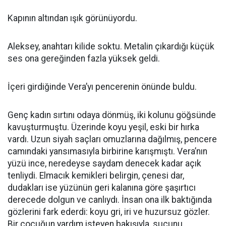
Kapının altından ışık görünüyordu.
Aleksey, anahtarı kilide soktu. Metalin çıkardığı küçük
ses ona gereğinden fazla yüksek geldi.
İçeri girdiğinde Vera’yı pencerenin önünde buldu.
Genç kadın sırtını odaya dönmüş, iki kolunu göğsünde
kavuşturmuştu. Üzerinde koyu yeşil, eski bir hırka
vardı. Uzun siyah saçları omuzlarına dağılmış, pencere
camındaki yansımasıyla birbirine karışmıştı. Vera’nın
yüzü ince, neredeyse saydam denecek kadar açık
tenliydi. Elmacık kemikleri belirgin, çenesi dar,
dudakları ise yüzünün geri kalanına göre şaşırtıcı
derecede dolgun ve canlıydı. İnsan ona ilk baktığında
gözlerini fark ederdi: koyu gri, iri ve huzursuz gözler.
Bir çocuğun yardım isteyen bakışıyla, suçunu