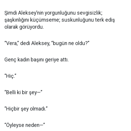
Şimdi Aleksey’nin yorgunluğunu sevgisizlik;
şaşkınlığını küçümseme; suskunluğunu terk ediş
olarak görüyordu.
“Vera,” dedi Aleksey, “bugün ne oldu?”
Genç kadın başını geriye attı.
“Hiç.”
“Belli ki bir şey—”
“Hiçbir şey olmadı.”
“Öyleyse neden—”