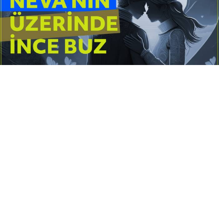
Yayınlanma:
14 Temmuz 2026 Salı 10:16
Borderline kişilik örüntüsünün gölgesinde yaşanan
yoğun bir aşkı anlatan bu terapötik öykü; terk
edilme korkusunu, duygusal gelgitleri, tükenmişliği
ve sınır koymanın iyileştirici gücünü Petersburg’un
karanlık atmosferinde işler.