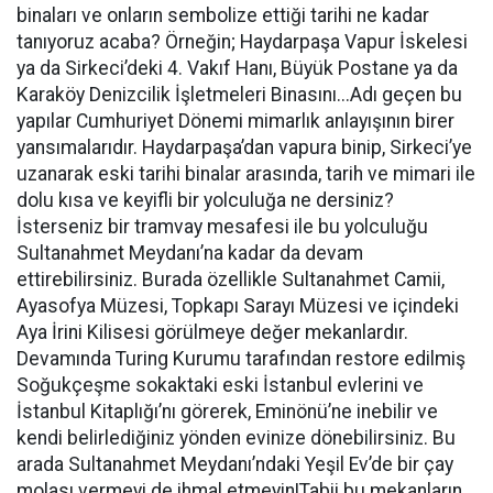
binaları ve onların sembolize ettiği tarihi ne kadar
tanıyoruz acaba? Örneğin; Haydarpaşa Vapur İskelesi
ya da Sirkeci’deki 4. Vakıf Hanı, Büyük Postane ya da
Karaköy Denizcilik İşletmeleri Binasını...Adı geçen bu
yapılar Cumhuriyet Dönemi mimarlık anlayışının birer
yansımalarıdır. Haydarpaşa’dan vapura binip, Sirkeci’ye
uzanarak eski tarihi binalar arasında, tarih ve mimari ile
dolu kısa ve keyifli bir yolculuğa ne dersiniz?
İsterseniz bir tramvay mesafesi ile bu yolculuğu
Sultanahmet Meydanı’na kadar da devam
ettirebilirsiniz. Burada özellikle Sultanahmet Camii,
Ayasofya Müzesi, Topkapı Sarayı Müzesi ve içindeki
Aya İrini Kilisesi görülmeye değer mekanlardır.
Devamında Turing Kurumu tarafından restore edilmiş
Soğukçeşme sokaktaki eski İstanbul evlerini ve
İstanbul Kitaplığı’nı görerek, Eminönü’ne inebilir ve
kendi belirlediğiniz yönden evinize dönebilirsiniz. Bu
arada Sultanahmet Meydanı’ndaki Yeşil Ev’de bir çay
molası vermeyi de ihmal etmeyin!Tabii bu mekanların