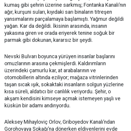
kumaş gibi şehrin üzerine sarkmış; Fontanka Kanalı’nın
ağır, kurşuni suları, kıyıdaki sarı binaların titreşen
yansımalarını parçalamaya başlamıştı. Yağmur değildi
yağan. Kar da değildi. İkisinin arasında, insanın
yakasına giren ve orada eriyerek tenine soğuk bir
parmak gibi dokunan, kararsız bir şeydi.
Nevski Bulvarı boyunca yürüyen insanlar başlarını
omuzlarının arasına çekmişlerdi. Kaldırımların
üzerindeki çamurlu kar, at arabalarının ve
otomobillerin altında eziliyor; mağaza vitrinlerinden
taşan sıcak ışık, sokaktaki insanların solgun yüzlerine
kısa süreli, aldatıcı bir canlılık veriyordu. Şehir, o
akşam kendisini kimseye açmak istemeyen yaşlı ve
küskün bir adamı andırıyordu.
Aleksey Mihayloviç Orlov, Griboyedov Kanalı’ndan
Gorohovaya Sokağı’na dönerken eldivenlerini evde