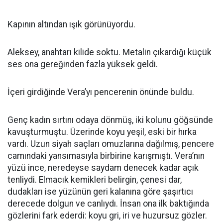
Kapının altından ışık görünüyordu.
Aleksey, anahtarı kilide soktu. Metalin çıkardığı küçük
ses ona gereğinden fazla yüksek geldi.
İçeri girdiğinde Vera’yı pencerenin önünde buldu.
Genç kadın sırtını odaya dönmüş, iki kolunu göğsünde
kavuşturmuştu. Üzerinde koyu yeşil, eski bir hırka
vardı. Uzun siyah saçları omuzlarına dağılmış, pencere
camındaki yansımasıyla birbirine karışmıştı. Vera’nın
yüzü ince, neredeyse saydam denecek kadar açık
tenliydi. Elmacık kemikleri belirgin, çenesi dar,
dudakları ise yüzünün geri kalanına göre şaşırtıcı
derecede dolgun ve canlıydı. İnsan ona ilk baktığında
gözlerini fark ederdi: koyu gri, iri ve huzursuz gözler.