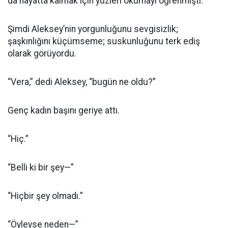
da hayatta kalmak için yüzleri okumayı öğrenmişti.
Şimdi Aleksey’nin yorgunluğunu sevgisizlik;
şaşkınlığını küçümseme; suskunluğunu terk ediş
olarak görüyordu.
“Vera,” dedi Aleksey, “bugün ne oldu?”
Genç kadın başını geriye attı.
“Hiç.”
“Belli ki bir şey—”
“Hiçbir şey olmadı.”
“Öyleyse neden—”