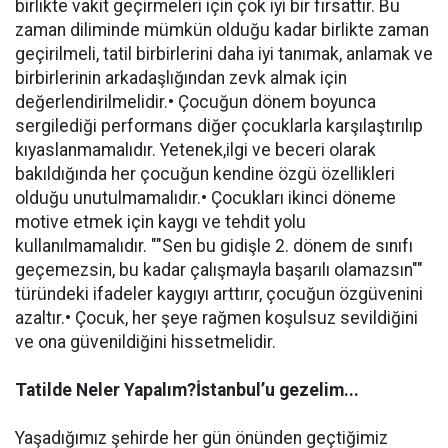
birlikte vakit geçirmeleri için çok iyi bir fırsattır. Bu
zaman diliminde mümkün olduğu kadar birlikte zaman
geçirilmeli, tatil birbirlerini daha iyi tanımak, anlamak ve
birbirlerinin arkadaşlığından zevk almak için
değerlendirilmelidir.• Çocuğun dönem boyunca
sergilediği performans diğer çocuklarla karşılaştırılıp
kıyaslanmamalıdır. Yetenek,ilgi ve beceri olarak
bakıldığında her çocuğun kendine özgü özellikleri
olduğu unutulmamalıdır.• Çocukları ikinci döneme
motive etmek için kaygı ve tehdit yolu
kullanılmamalıdır. ""Sen bu gidişle 2. dönem de sınıfı
geçemezsin, bu kadar çalışmayla başarılı olamazsın""
türündeki ifadeler kaygıyı arttırır, çocuğun özgüvenini
azaltır.• Çocuk, her şeye rağmen koşulsuz sevildiğini
ve ona güvenildiğini hissetmelidir.
Tatilde Neler Yapalım?
İstanbul’u gezelim...
Yaşadığımız şehirde her gün önünden geçtiğimiz