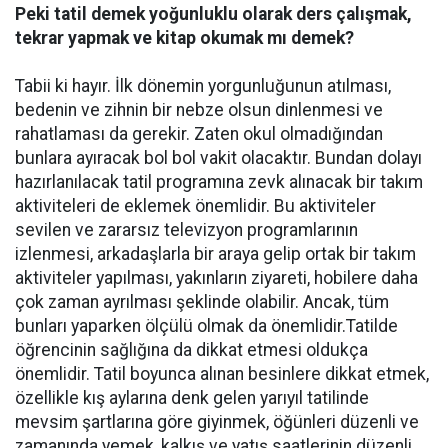
Peki tatil demek yoğ
unluklu olarak ders çalışmak,
tekrar yapmak ve kitap okumak mı demek?
Tabii ki hayır. İlk dönemin yorgunluğunun atılması,
bedenin ve zihnin bir nebze olsun dinlenmesi ve
rahatlaması da gerekir. Zaten okul olmadığından
bunlara ayıracak bol bol vakit olacaktır. Bundan dolayı
hazırlanılacak tatil programına zevk alınacak bir takım
aktiviteleri de eklemek önemlidir. Bu aktiviteler
sevilen ve zararsız televizyon programlarının
izlenmesi, arkadaşlarla bir araya gelip ortak bir takım
aktiviteler yapılması, yakınların ziyareti, hobilere daha
çok zaman ayrılması şeklinde olabilir. Ancak, tüm
bunları yaparken ölçülü olmak da önemlidir.Tatilde
öğrencinin sağlığına da dikkat etmesi oldukça
önemlidir. Tatil boyunca alınan besinlere dikkat etmek,
özellikle kış aylarına denk gelen yarıyıl tatilinde
mevsim şartlarına göre giyinmek, öğünleri düzenli ve
zamanında yemek, kalkış ve yatış saatlerinin düzenli