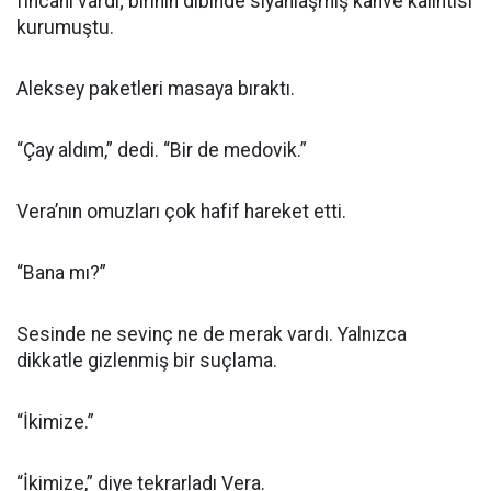
fincanı vardı; birinin dibinde siyahlaşmış kahve kalıntısı
kurumuştu.
Aleksey paketleri masaya bıraktı.
“Çay aldım,” dedi. “Bir de medovik.”
Vera’nın omuzları çok hafif hareket etti.
“Bana mı?”
Sesinde ne sevinç ne de merak vardı. Yalnızca
dikkatle gizlenmiş bir suçlama.
“İkimize.”
“İkimize,” diye tekrarladı Vera.