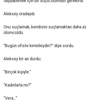
taşıyabilmek için bir suçlu bulması gerekirdi.
Aleksey oradaydı.
Onu suçlamak, kendisini suçlamaktan daha az
ölümcüldü.
“Bugün ofiste kiminleydin?” diye sordu.
Aleksey bir an durdu.
“Birçok kişiyle.”
“Kadınlarla mı?”
“Vera…”