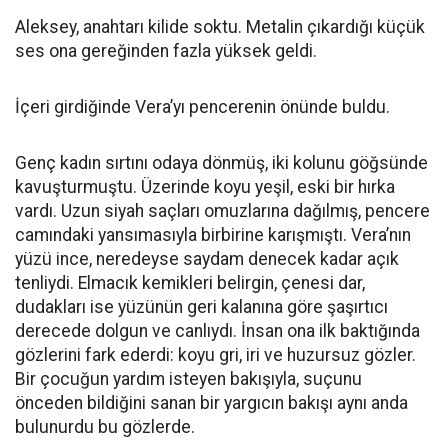
Aleksey, anahtarı kilide soktu. Metalin çıkardığı küçük
ses ona gereğinden fazla yüksek geldi.
İçeri girdiğinde Vera’yı pencerenin önünde buldu.
Genç kadın sırtını odaya dönmüş, iki kolunu göğsünde
kavuşturmuştu. Üzerinde koyu yeşil, eski bir hırka
vardı. Uzun siyah saçları omuzlarına dağılmış, pencere
camındaki yansımasıyla birbirine karışmıştı. Vera’nın
yüzü ince, neredeyse saydam denecek kadar açık
tenliydi. Elmacık kemikleri belirgin, çenesi dar,
dudakları ise yüzünün geri kalanına göre şaşırtıcı
derecede dolgun ve canlıydı. İnsan ona ilk baktığında
gözlerini fark ederdi: koyu gri, iri ve huzursuz gözler.
Bir çocuğun yardım isteyen bakışıyla, suçunu
önceden bildiğini sanan bir yargıcın bakışı aynı anda
bulunurdu bu gözlerde.