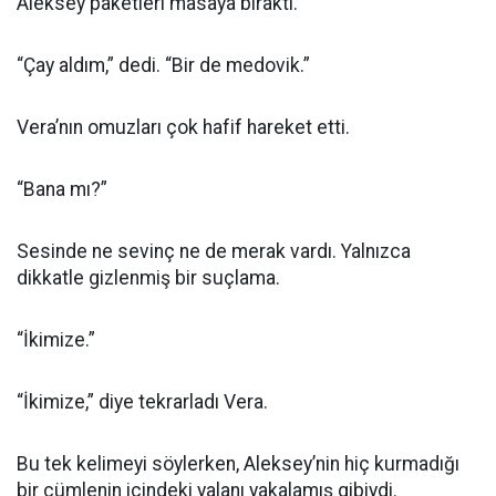
Aleksey paketleri masaya bıraktı.
“Çay aldım,” dedi. “Bir de medovik.”
Vera’nın omuzları çok hafif hareket etti.
“Bana mı?”
Sesinde ne sevinç ne de merak vardı. Yalnızca
dikkatle gizlenmiş bir suçlama.
“İkimize.”
“İkimize,” diye tekrarladı Vera.
Bu tek kelimeyi söylerken, Aleksey’nin hiç kurmadığı
bir cümlenin içindeki yalanı yakalamış gibiydi.