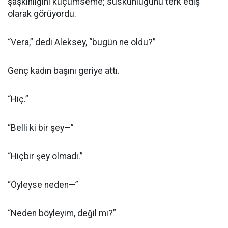
şaşkınlığını küçümseme; suskunluğunu terk ediş
olarak görüyordu.
“Vera,” dedi Aleksey, “bugün ne oldu?”
Genç kadın başını geriye attı.
“Hiç.”
“Belli ki bir şey—”
“Hiçbir şey olmadı.”
“Öyleyse neden—”
“Neden böyleyim, değil mi?”