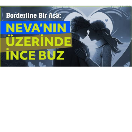
Yayınlanma:
14 Temmuz 2026 Salı 10:16
Borderline kişilik örüntüsünün gölgesinde yaşanan
yoğun bir aşkı anlatan bu terapötik öykü; terk
edilme korkusunu, duygusal gelgitleri, tükenmişliği
ve sınır koymanın iyileştirici gücünü Petersburg’un