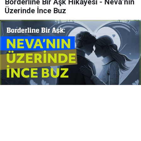
Borderline Bir Aşk Hikâyesi - Neva’nın
Üzerinde İnce Buz
Yayınlanma:
14 Temmuz 2026 Salı 10:16
Borderline kişilik örüntüsünün gölgesinde yaşanan
yoğun bir aşkı anlatan bu terapötik öykü; terk