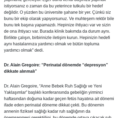
istiyorsanız o zaman da bu yeterince tutkulu bir hedef
değildir. O yüzden bu üniversite şahane bir yer. Çünkü siz
bunu bir ekip olarak yapıyorsunuz. Ve muhteşem rektör bile
bunu tek başına yapamazdı. Hepinize ihtiyacı var ve sizin
de ona ihtiyacı var. Burada klinik bakımda da durum aynı.
Birlikte çalışın, birbirinizle iletişim kurun. Hepinizin hedefi
aynı hastalarınıza yardımcı olmak ve bütün topluma
yardımcı olmak” dedi.
Dr. Alain Gregoire: “Perinatal dönemde “depresyon”
dikkate alınmalı”
Dr. Alain Gregoire, “Anne Bebek Ruh Sağlığı ve Yeni
Yaklaşımlar” başlıklı konferansında gebeliğin yirminci
haftasından doğuma kadar geçen fetüs hayatına ait dönemi
ifade eden perinatal döneme dikkat çekti. Bu dönemin
annenin fiziksel sağlığı kadar ruh sağlığının da
önemsenmesi gerektiğini, bu dönemde ortaya çıkacak ruh