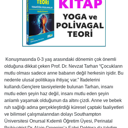
Konuşmasında 0-3 yaş arasındaki dönemin çok önemli
olduğuna dikkat çeken Prof. Dr. Nevzat Tarhan “Çocukların
mutlu olması sadece anne babanın değil herkesin işidir. Bu
nedenle ulusal politikaya ihtiyaç var.” İfadelerini
kullandı.Gençlere tavsiyelerde bulunan Tarhan, insanı
mutlu eden şeyin haz değil, insanı mutlu eden şeyin
anlamlı yaşamak olduğunun da altını çizdi. Anne ve bebek
ruh sağlığı adına gerçekleştirdiği küresel çaptaki faaliyetleri
ve bilimsel çalışmalarından dolayı Southampton
Üniversitesi Onursal Kıdemli Öğretim Üyesi, Perinatal
Psikiyatrist Dr. Alain Gregoire’a Fahri Doktora da takdim