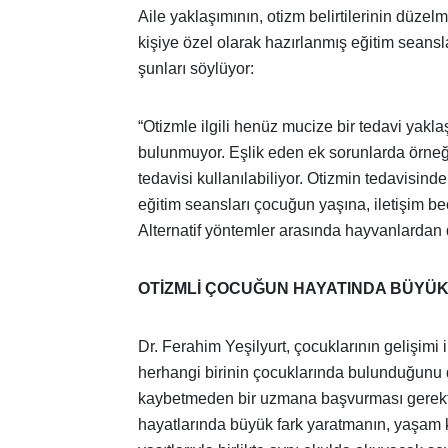
Aile yaklaşımının, otizm belirtilerinin düze
kişiye özel olarak hazırlanmış eğitim seans
şunları söylüyor:
“Otizmle ilgili henüz mucize bir tedavi yakla
bulunmuyor. Eşlik eden ek sorunlarda örneğin
tedavisi kullanılabiliyor. Otizmin tedavisind
eğitim seansları çocuğun yaşına, iletişim bec
Alternatif yöntemler arasında hayvanlardan
OTİZMLİ ÇOCUĞUN HAYATINDA BÜYÜ
Dr. Ferahim Yeşilyurt, çocuklarının gelişimi il
herhangi birinin çocuklarında bulunduğunu
kaybetmeden bir uzmana başvurması gerektiğ
hayatlarında büyük fark yaratmanın, yaşam ka