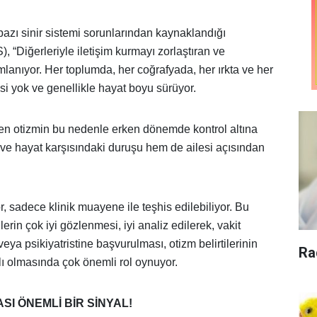
 bazı sinir sistemi sorunlarından kaynaklandığı
“Diğerleriyle iletişim kurmayı zorlaştıran ve
lanıyor. Her toplumda, her coğrafyada, her ırkta ve her
isi yok ve genellikle hayat boyu sürüyor.
ülen otizmin bu nedenle erken dönemde kontrol altına
i ve hayat karşısındaki duruşu hem de ailesi açısından
r, sadece klinik muayene ile teşhis edilebiliyor. Bu
rin çok iyi gözlenmesi, iyi analiz edilerek, vakit
a psikiyatristine başvurulması, otizm belirtilerinin
Ra
ı olmasında çok önemli rol oynuyor.
I ÖNEMLİ BİR SİNYAL!