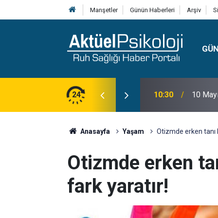
Manşetler
Günün Haberleri
Arşiv
S
GÜ
lojisi, Klinik Özellikleri, Tanı Kriterleri ve
24
10:30
10 Mayı
Anasayfa
Yaşam
Otizmde erken tanı ha
Otizmde erken tan
fark yaratır!