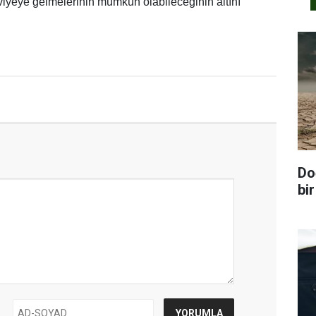
eviyeye gelmelerinin mümkün olabileceğinin altını
Do
bir