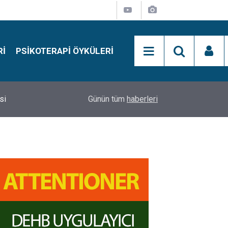
RI
PSIKOTERAPI ÖYKÜLERI
si
15:01
Simon Says Dikkat Programı Nedir?
Günün tüm
haberleri