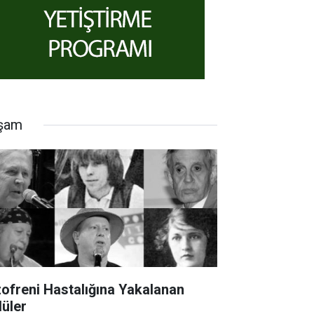
şam
zofreni Hastalığına Yakalanan
lüler