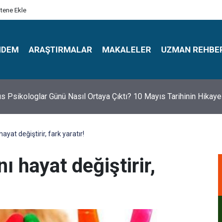
itene Ekle
NDEM
ARAŞTIRMALAR
MAKALELER
UZMAN REHBE
s Psikologlar Günü Nasıl Ortaya Çıktı? 10 Mayıs Tarihinin Hikaye
yat değiştirir, fark yaratır!
ı hayat değiştirir,