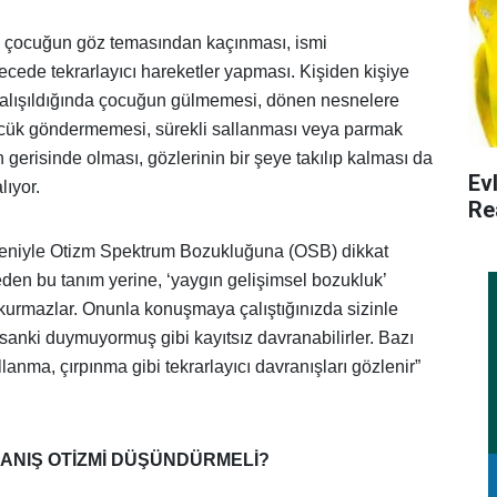
e çocuğun göz temasından kaçınması, ismi
ecede tekrarlayıcı hareketler yapması. Kişiden kişiye
e çalışıldığında çocuğun gülmemesi, dönen nesnelere
öpücük göndermemesi, sürekli sallanması veya parmak
gerisinde olması, gözlerinin bir şeye takılıp kalması da
Ev
lıyor.
Re
eniyle Otizm Spektrum Bozukluğuna (OSB) dikkat
den bu tanım yerine, ‘yaygın gelişimsel bozukluk’
 kurmazlar. Onunla konuşmaya çalıştığınızda sizinle
 sanki duymuyormuş gibi kayıtsız davranabilirler. Bazı
allanma, çırpınma gibi tekrarlayıcı davranışları gözlenir”
RANIŞ OTİZMİ DÜŞÜNDÜRMELİ?