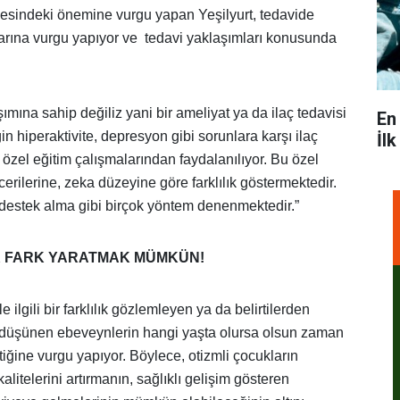
lmesindeki önemine vurgu yapan Yeşilyurt, tedavide
larına vurgu yapıyor ve tedavi yaklaşımları konusunda
şımına sahip değiliz yani bir ameliyat ya da ilaç tedavisi
En
 hiperaktivite, depresyon gibi sorunlara karşı ilaç
İl
e özel eğitim çalışmalarından faydalanılıyor. Bu özel
erilerine, zeka düzeyine göre farklılık göstermektedir.
 destek alma gibi birçok yöntem denenmektedir.”
K FARK YARATMAK MÜMKÜN!
e ilgili bir farklılık gözlemleyen ya da belirtilerden
 düşünen ebeveynlerin hangi yaşta olursa olsun zaman
ine vurgu yapıyor. Böylece, otizmli çocukların
litelerini artırmanın, sağlıklı gelişim gösteren