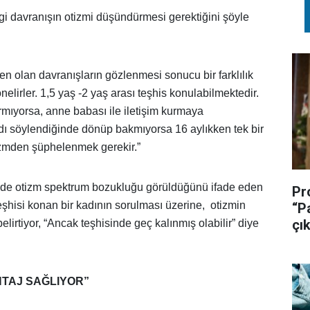
i davranışın otizmi düşündürmesi gerektiğini şöyle
en olan davranışların gözlenmesi sonucu bir farklılık
nelirler. 1,5 yaş -2 yaş arası teşhis konulabilmektedir.
rmıyorsa, anne babası ile iletişim kurmaya
dı söylendiğinde dönüp bakmıyorsa 16 aylıkken tek bir
izmden şüphelenmek gerekir.”
inde otizm spektrum bozukluğu görüldüğünü ifade eden
Pr
teşhisi konan bir kadının sorulması üzerine, otizmin
“P
çık
lirtiyor, “Ancak teşhisinde geç kalınmış olabilir” diye
NTAJ SAĞLIYOR”