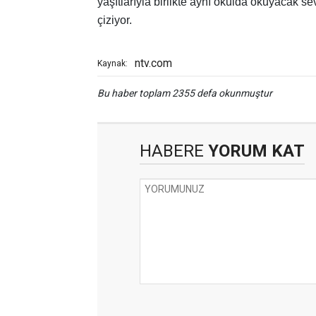
yaşıtlarıyla birlikte aynı okulda okuyacak s
çiziyor.
ntv.com
Kaynak:
Bu haber toplam 2355 defa okunmuştur
HABERE
YORUM KAT