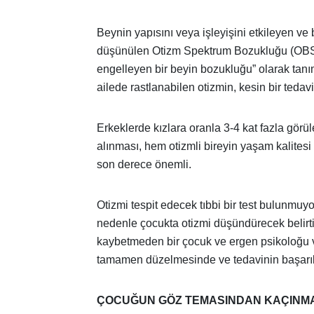
Beynin yapısını veya işleyişini etkileyen ve
düşünülen Otizm Spektrum Bozukluğu (OBS), 
engelleyen bir beyin bozukluğu” olarak tanım
ailede rastlanabilen otizmin, kesin bir tedav
Erkeklerde kızlara oranla 3-4 kat fazla gör
alınması, hem otizmli bireyin yaşam kalites
son derece önemli.
Otizmi tespit edecek tıbbi bir test bulunmuyo
nedenle çocukta otizmi düşündürecek belirtile
kaybetmeden bir çocuk ve ergen psikoloğu vey
tamamen düzelmesinde ve tedavinin başarıl
ÇOCUĞUN GÖZ TEMASINDAN KAÇINMAS