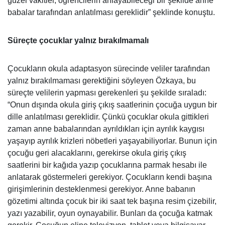
güzel vakitler, öğrencilerin anlayabileceği bir şekilde anne
babalar tarafından anlatılması gereklidir” şeklinde konuştu.
Süreçte çocuklar yalnız bırakılmamalı
Çocukların okula adaptasyon sürecinde veliler tarafından
yalnız bırakılmaması gerektiğini söyleyen Özkaya, bu
süreçte velilerin yapması gerekenleri şu şekilde sıraladı:
“Onun dışında okula giriş çıkış saatlerinin çocuğa uygun bir
dille anlatılması gereklidir. Çünkü çocuklar okula gittikleri
zaman anne babalarından ayrıldıkları için ayrılık kaygısı
yaşayıp ayrılık krizleri nöbetleri yaşayabiliyorlar. Bunun için
çocuğu geri alacaklarını, gerekirse okula giriş çıkış
saatlerini bir kağıda yazıp çocuklarına parmak hesabı ile
anlatarak göstermeleri gerekiyor. Çocukların kendi başına
girişimlerinin desteklenmesi gerekiyor. Anne babanın
gözetimi altında çocuk bir iki saat tek başına resim çizebilir,
yazı yazabilir, oyun oynayabilir. Bunları da çocuğa katmak