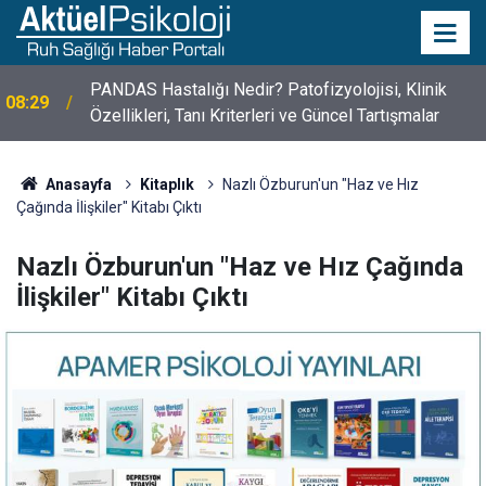
PANDAS Hastalığı Nedir? Patofizyolojisi, Klinik
08:29
Özellikleri, Tanı Kriterleri ve Güncel Tartışmalar
10 Mayıs Psikologlar Günü Nasıl Ortaya Çıktı? 10
10:30
Mayıs Tarihinin Hikayesi
Anasayfa
Kitaplık
Nazlı Özburun'un "Haz ve Hız
Çağında İlişkiler" Kitabı Çıktı
Nazlı Özburun'un "Haz ve Hız Çağında
İlişkiler" Kitabı Çıktı