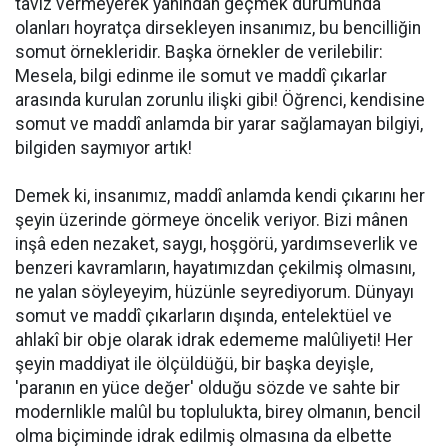
tâviz vermeyerek yanından geçmek durumunda
olanları hoyratça dirsekleyen insanımız, bu bencilliğin
somut örnekleridir. Başka örnekler de verilebilir:
Mesela, bilgi edinme ile somut ve maddî çıkarlar
arasında kurulan zorunlu ilişki gibi! Öğrenci, kendisine
somut ve maddî anlamda bir yarar sağlamayan bilgiyi,
bilgiden saymıyor artık!
Demek ki, insanımız, maddî anlamda kendi çıkarını her
şeyin üzerinde görmeye öncelik veriyor. Bizi mânen
inşâ eden nezaket, saygı, hoşgörü, yardımseverlik ve
benzeri kavramların, hayatımızdan çekilmiş olmasını,
ne yalan söyleyeyim, hüzünle seyrediyorum. Dünyayı
somut ve maddî çıkarların dışında, entelektüel ve
ahlakî bir obje olarak idrak edememe malûliyeti! Her
şeyin maddiyat ile ölçüldüğü, bir başka deyişle,
'paranın en yüce değer' olduğu sözde ve sahte bir
modernlikle malûl bu toplulukta, birey olmanın, bencil
olma biçiminde idrak edilmiş olmasına da elbette