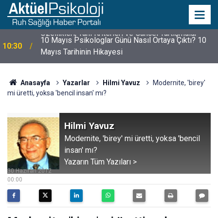
10 Mayıs Psikologlar Günü Nasıl Ortaya Çıktı? 10
10:30
Mayıs Tarihinin Hikayesi
Anasayfa
Yazarlar
Hilmi Yavuz
Modernite, 'birey'
mi üretti, yoksa 'bencil insan' mı?
Hilmi Yavuz
Modernite, 'birey' mi üretti, yoksa 'bencil
insan' mı?
Yazarın Tüm Yazıları >
30 Haziran 2012
00:00