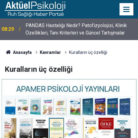
PANDAS Hastalığı Nedir? Patofizyolojisi, Klinik
08:29
Özellikleri, Tanı Kriterleri ve Güncel Tartışmalar
10 Mayıs Psikologlar Günü Nasıl Ortaya Çıktı? 10
10:30
Mayıs Tarihinin Hikayesi
Anasayfa
Kavramlar
Kuralların üç özelliği
Kuralların üç özelliği