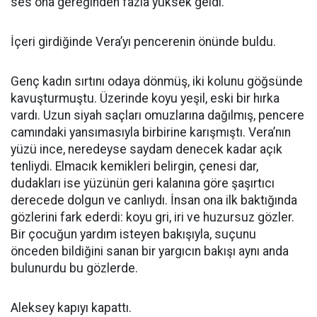
ses ona gereğinden fazla yüksek geldi.
İçeri girdiğinde Vera’yı pencerenin önünde buldu.
Genç kadın sırtını odaya dönmüş, iki kolunu göğsünde
kavuşturmuştu. Üzerinde koyu yeşil, eski bir hırka
vardı. Uzun siyah saçları omuzlarına dağılmış, pencere
camındaki yansımasıyla birbirine karışmıştı. Vera’nın
yüzü ince, neredeyse saydam denecek kadar açık
tenliydi. Elmacık kemikleri belirgin, çenesi dar,
dudakları ise yüzünün geri kalanına göre şaşırtıcı
derecede dolgun ve canlıydı. İnsan ona ilk baktığında
gözlerini fark ederdi: koyu gri, iri ve huzursuz gözler.
Bir çocuğun yardım isteyen bakışıyla, suçunu
önceden bildiğini sanan bir yargıcın bakışı aynı anda
bulunurdu bu gözlerde.
Aleksey kapıyı kapattı.