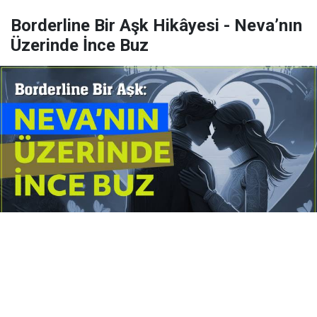
Borderline Bir Aşk Hikâyesi - Neva’nın
Üzerinde İnce Buz
Yayınlanma:
14 Temmuz 2026 Salı 10:16
Borderline kişilik örüntüsünün gölgesinde yaşanan