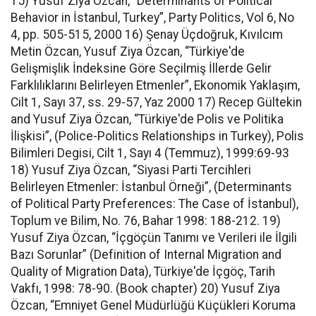
15) Yusuf Ziya Özcan, “Determinants of Political
Behavior in İstanbul, Turkey”, Party Politics, Vol 6, No
4, pp. 505-515, 2000 16) Şenay Üçdoğruk, Kıvılcım
Metin Özcan, Yusuf Ziya Özcan, “Türkiye'de
Gelişmişlik İndeksine Göre Seçilmiş İllerde Gelir
Farklılıklarını Belirleyen Etmenler”, Ekonomik Yaklaşım,
Cilt 1, Sayı 37, ss. 29-57, Yaz 2000 17) Recep Gültekin
and Yusuf Ziya Özcan, “Türkiye'de Polis ve Politika
İlişkisi”, (Police-Politics Relationships in Turkey), Polis
Bilimleri Degisi, Cilt 1, Sayı 4 (Temmuz), 1999:69-93
18) Yusuf Ziya Özcan, “Siyasi Parti Tercihleri
Belirleyen Etmenler: İstanbul Örneği”, (Determinants
of Political Party Preferences: The Case of İstanbul),
Toplum ve Bilim, No. 76, Bahar 1998: 188-212. 19)
Yusuf Ziya Özcan, “İçgöçün Tanımı ve Verileri ile İlgili
Bazı Sorunlar” (Definition of Internal Migration and
Quality of Migration Data), Türkiye'de İçgöç, Tarih
Vakfı, 1998: 78-90. (Book chapter) 20) Yusuf Ziya
Özcan, “Emniyet Genel Müdürlüğü Küçükleri Koruma