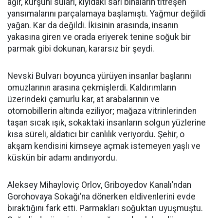
ağır, kurşuni suları, kıyıdaki sarı binaların titreşen
yansımalarını parçalamaya başlamıştı. Yağmur değildi
yağan. Kar da değildi. İkisinin arasında, insanın
yakasına giren ve orada eriyerek tenine soğuk bir
parmak gibi dokunan, kararsız bir şeydi.
Nevski Bulvarı boyunca yürüyen insanlar başlarını
omuzlarının arasına çekmişlerdi. Kaldırımların
üzerindeki çamurlu kar, at arabalarının ve
otomobillerin altında eziliyor; mağaza vitrinlerinden
taşan sıcak ışık, sokaktaki insanların solgun yüzlerine
kısa süreli, aldatıcı bir canlılık veriyordu. Şehir, o
akşam kendisini kimseye açmak istemeyen yaşlı ve
küskün bir adamı andırıyordu.
Aleksey Mihayloviç Orlov, Griboyedov Kanalı’ndan
Gorohovaya Sokağı’na dönerken eldivenlerini evde
bıraktığını fark etti. Parmakları soğuktan uyuşmuştu.