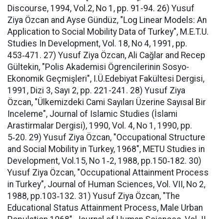
Discourse, 1994, Vol.2, No 1, pp. 91-94. 26) Yusuf
Ziya Özcan and Ayse Gündüz, "Log Linear Models: An
Application to Social Mobility Data of Turkey", M.E.T.U.
Studies In Development, Vol. 18, No 4, 1991, pp.
453‑471. 27) Yusuf Ziya Özcan, Ali Cağlar and Recep
Gültekin, "Polis Akademisi Ögrencilerinin Sosyo-
Ekonomik Geçmişleri", I.Ü.Edebiyat Fakültesi Dergisi,
1991, Dizi 3, Sayı 2, pp. 221-241. 28) Yusuf Ziya
Özcan, "Ülkemizdeki Cami Sayıları Üzerine Sayısal Bir
Inceleme", Journal of Islamic Studies (İslami
Arastirmalar Dergisi), 1990, Vol. 4, No 1, 1990, pp.
5‑20. 29) Yusuf Ziya Özcan, "Occupational Structure
and Social Mobility in Turkey, 1968", METU Studies in
Development, Vol.15, No 1‑2, 1988, pp.150‑182. 30)
Yusuf Ziya Özcan, "Occupational Attainment Process
in Turkey", Journal of Human Sciences, Vol. VII, No 2,
1988, pp.103‑132. 31) Yusuf Ziya Özcan, "The
Educational Status Attainment Process, Male Urban