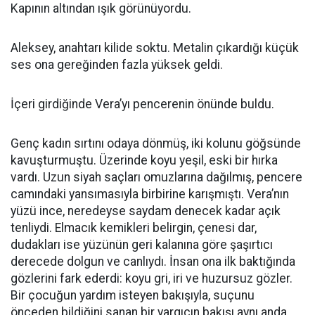
Kapının altından ışık görünüyordu.
Aleksey, anahtarı kilide soktu. Metalin çıkardığı küçük
ses ona gereğinden fazla yüksek geldi.
İçeri girdiğinde Vera’yı pencerenin önünde buldu.
Genç kadın sırtını odaya dönmüş, iki kolunu göğsünde
kavuşturmuştu. Üzerinde koyu yeşil, eski bir hırka
vardı. Uzun siyah saçları omuzlarına dağılmış, pencere
camındaki yansımasıyla birbirine karışmıştı. Vera’nın
yüzü ince, neredeyse saydam denecek kadar açık
tenliydi. Elmacık kemikleri belirgin, çenesi dar,
dudakları ise yüzünün geri kalanına göre şaşırtıcı
derecede dolgun ve canlıydı. İnsan ona ilk baktığında
gözlerini fark ederdi: koyu gri, iri ve huzursuz gözler.
Bir çocuğun yardım isteyen bakışıyla, suçunu
önceden bildiğini sanan bir yargıcın bakışı aynı anda