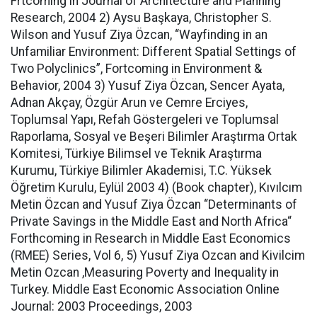
Frtcoming in Journal of Architecture and Planning
Research, 2004 2) Aysu Başkaya, Christopher S.
Wilson and Yusuf Ziya Özcan, “Wayfinding in an
Unfamiliar Environment: Different Spatial Settings of
Two Polyclinics”, Fortcoming in Environment &
Behavior, 2004 3) Yusuf Ziya Özcan, Sencer Ayata,
Adnan Akçay, Özgür Arun ve Cemre Erciyes,
Toplumsal Yapı, Refah Göstergeleri ve Toplumsal
Raporlama, Sosyal ve Beşeri Bilimler Araştırma Ortak
Komitesi, Türkiye Bilimsel ve Teknik Araştırma
Kurumu, Türkiye Bilimler Akademisi, T.C. Yüksek
Öğretim Kurulu, Eylül 2003 4) (Book chapter), Kıvılcım
Metin Özcan and Yusuf Ziya Özcan “Determinants of
Private Savings in the Middle East and North Africa“
Forthcoming in Research in Middle East Economics
(RMEE) Series, Vol 6, 5) Yusuf Ziya Ozcan and Kivilcim
Metin Ozcan ,Measuring Poverty and Inequality in
Turkey. Middle East Economic Association Online
Journal: 2003 Proceedings, 2003