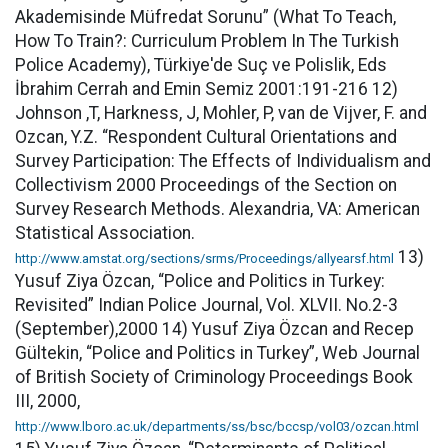
Akademisinde Müfredat Sorunu” (What To Teach,
How To Train?: Curriculum Problem In The Turkish
Police Academy), Türkiye'de Suç ve Polislik, Eds
İbrahim Cerrah and Emin Semiz 2001:191-216 12)
Johnson ,T, Harkness, J, Mohler, P, van de Vijver, F. and
Ozcan, Y.Z. “Respondent Cultural Orientations and
Survey Participation: The Effects of Individualism and
Collectivism 2000 Proceedings of the Section on
Survey Research Methods. Alexandria, VA: American
Statistical Association.
13)
http://www.amstat.org/sections/srms/Proceedings/allyearsf.html
Yusuf Ziya Özcan, “Police and Politics in Turkey:
Revisited” Indian Police Journal, Vol. XLVII. No.2-3
(September),2000 14) Yusuf Ziya Özcan and Recep
Gültekin, “Police and Politics in Turkey”, Web Journal
of British Society of Criminology Proceedings Book
III, 2000,
http://www.lboro.ac.uk/departments/ss/bsc/bccsp/vol03/ozcan.html