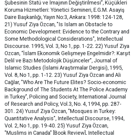
Şubesinin Statü ve İmajının Değiştirilmesi”, Küçükleri
Koruma Hizmetleri: Yönetici Semineri, E.G.M. Asayiş
Daire Başkanlığı, Yayın No:3, Ankara: 1998: 124-128,
21) Yusuf Ziya Özcan, "Is Islam an Obstacle to
Economic Development: Evidence to the Contrary and
Some Methodological Considerations", Intellectual
Discourse. 1995, Vol. 3, No 1, pp. 1-22. 22) Yusuf Ziya
Ozcan, “İslam Ekonomik Gelişmeye Engelmidir?: Karşıt
Delil ve Bazı Metodolojik Düşünceler”, Journal of
Islamic Studies (İslami Araştırmalar Dergisi), 1995,
Vol. 8, No 1, pp. 1-12. 23) Yusuf Ziya Özcan and Ali
Cağlar, "Who Are The Future Elites? Socio‑economic
Background of The Students At The Police Academy
in Turkey", Policing and Society, International Journal
of Research and Policy, Vol.3, No. 4, 1994, pp. 287-
301. 24) Yusuf Ziya Özcan, "Mosques in Turkey:
Quantitative Analysis", Intellectual Discourse, 1994,
Vol. 2, No 1, pp. 19-40. 25) Yusuf Ziya Özcan,
"Muslims in Canada" [Book Review], Intellectual