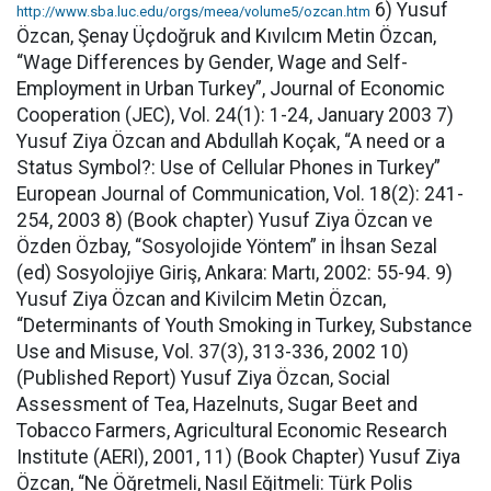
6) Yusuf
http://www.sba.luc.edu/orgs/meea/volume5/ozcan.htm
Özcan, Şenay Üçdoğruk and Kıvılcım Metin Özcan,
“Wage Differences by Gender, Wage and Self-
Employment in Urban Turkey”, Journal of Economic
Cooperation (JEC), Vol. 24(1): 1-24, January 2003 7)
Yusuf Ziya Özcan and Abdullah Koçak, “A need or a
Status Symbol?: Use of Cellular Phones in Turkey”
European Journal of Communication, Vol. 18(2): 241-
254, 2003 8) (Book chapter) Yusuf Ziya Özcan ve
Özden Özbay, “Sosyolojide Yöntem” in İhsan Sezal
(ed) Sosyolojiye Giriş, Ankara: Martı, 2002: 55-94. 9)
Yusuf Ziya Özcan and Kivilcim Metin Özcan,
“Determinants of Youth Smoking in Turkey, Substance
Use and Misuse, Vol. 37(3), 313-336, 2002 10)
(Published Report) Yusuf Ziya Özcan, Social
Assessment of Tea, Hazelnuts, Sugar Beet and
Tobacco Farmers, Agricultural Economic Research
Institute (AERI), 2001, 11) (Book Chapter) Yusuf Ziya
Özcan, “Ne Öğretmeli, Nasıl Eğitmeli: Türk Polis