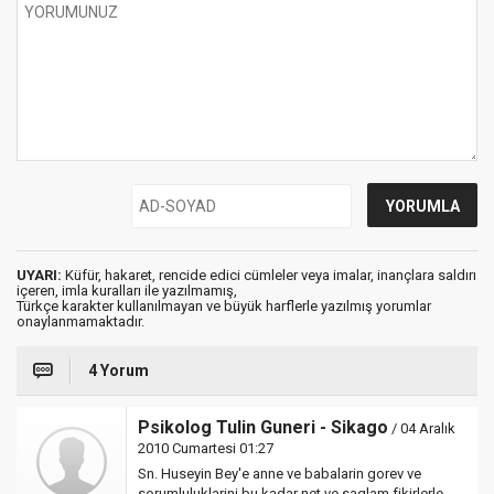
UYARI:
Küfür, hakaret, rencide edici cümleler veya imalar, inançlara saldırı
içeren, imla kuralları ile yazılmamış,
Türkçe karakter kullanılmayan ve büyük harflerle yazılmış yorumlar
onaylanmamaktadır.
4 Yorum
Psikolog Tulin Guneri - Sikago
/ 04 Aralık
2010 Cumartesi 01:27
Sn. Huseyin Bey'e anne ve babalarin gorev ve
sorumluluklarini bu kadar net ve saglam fikirlerle