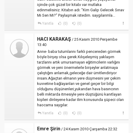
içinde çok güzel bir kitabı var mutlaka
edinmelisiniz. Kitabın adı: "Kim Galip Gelecek Sınav
Mı Sen Mi?" Paylaşmak istedim. saygılarımla...
Yanıtla
(0)
(0)
HACI KARAKAŞ
/ 25 Kasım 2010 Perşembe
13:40
Anne- baba tutumlarını farklı pencereden görmek
böyle birşey olsa gerek.Kılışeleşmiş yaklaşım
tarzlarını artık umursamayan eğitimcilerin varlığını
görmek ve yeni önermelerle birşeyler anlatmaya
çalıştığını anlamak,geleceğe dair ümitlendiriyor
insanı.Ağaçtan elmanın yere düşmesini yer çekim
kuvvetine bağlayanları ve genel geçer bir bilgi
olduğunu düşünenleri,yukarıdan hava basıncının
belli miktarda itmesiyle yere düştüğünü kanıtlayan
kişileri dinleyene kadar ilim konusunda şüpeci olan
haocama saygılar.
Yanıtla
(0)
(0)
Emre Şirin
/ 24 Kasım 2010 Çarşamba 22:32