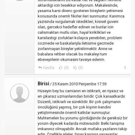
aktardigi icin tesekkur ediyorum. Makalesinde,
yasama karsi direnc gosteren bireylerin yetismesi
konusunda onemli fikirler ileri sunmustur. Kanimca
yazisinda vurgulamak istedikleri, kisisel guveni
olan, gercekci hedefler edinen ve bunlar icin
calismaktan mutlu olan, hayal kirikliklari ve
karsilastigi zorluklari kolayca yenebilen, problem
cozmede ve baskalariyla iletisime gecmede
zorlanmayan bireyler yetistirmektir. Anne ve
babalara rehber olacak bu makaleyi tum
ebeveynlerin okumasini tavsiye ederim.
Yanıtla
(0)
(0)
Birisi
/ 25 Kasım 2010 Perşembe 17:59
Hüseyin bey bu camianın en istikrarlı, en riyasız ve
en çıkarsız uzmanlarından biridir. Çok kanaatkardır.
Düzenli, istikrarlı ve süreklidir. Bir çok çalışmanın
öncülüğünü yapmış, bir çok kişinin kendini
yetiştirmesinde önemli katkılar sunmuştur.
Muhtemelen bu yorumu gördüğünde de gereksiz bir
yorum diyecek kadarda mütevazidir. Belki tanışma
imkanınız olmayabilir. Ancak mutlaka yazılarını takip
edin. Özellikle aileler. Sınav kaygıss yaşayanlar