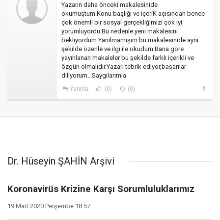
Yazarın daha önceki makalesinide
okumuştum.Konu başlığı ve içeriK açısından bence
çok önemli bir sosyal gerçekliğimizi çok iyi
yorumluyordu.Bu nedenle yeni makalesini
bekliyordum.Yanılmamışım bu makalesinide aynı
şekilde özenle ve ilgi ile okudum.Bana göre
yayınlanan makaleler bu şekilde farklı içerikli ve
özgün olmalıdır.Yazarı tebrik ediyor,başarılar
diliyorum...Saygılarımla
Yanıtla
(0)
(0)
Dr. Hüseyin ŞAHİN Arşivi
Koronavirüs Krizine Karşı Sorumluluklarımız
19 Mart 2020 Perşembe 18:57