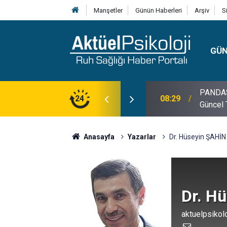
Manşetler
Günün Haberleri
Arşiv
S
GÜ
PANDAS H
08:29
24
Güncel 
10:30
10 Mayı
Anasayfa
Yazarlar
Dr. Hüseyin ŞAHİN
Dr. H
aktuelpsikol