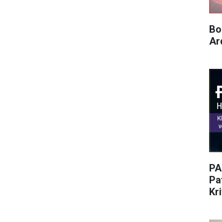
Bo
Ar
PA
Pat
Kr