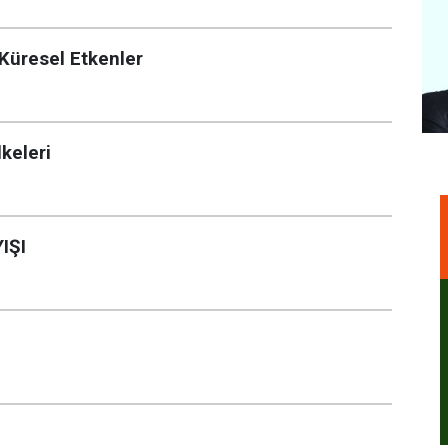
 Küresel Etkenler
lkeleri
IŞI