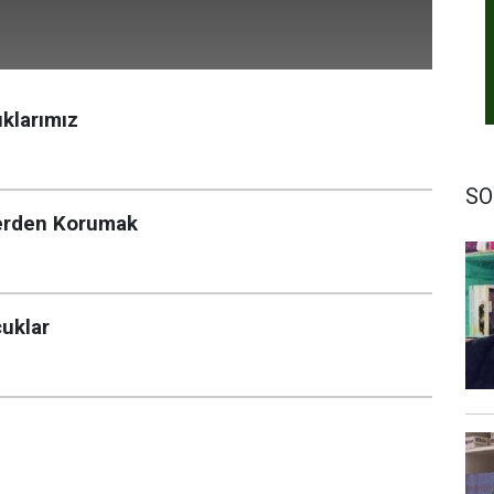
uklarımız
SO
klerden Korumak
uklar