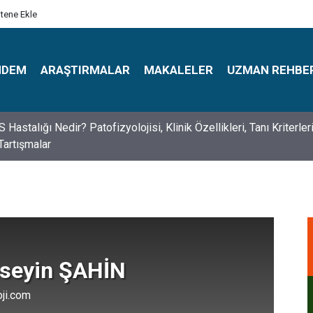
itene Ekle
NDEM
ARAŞTIRMALAR
MAKALELER
UZMAN REHBE
astalığı Nedir? Patofizyolojisi, Klinik Özellikleri, Tanı Kriterler
Tartışmalar
s Psikologlar Günü Nasıl Ortaya Çıktı? 10 Mayıs Tarihinin Hikaye
üseyin ŞAHİN
oji.com