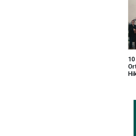
10
Or
Hi