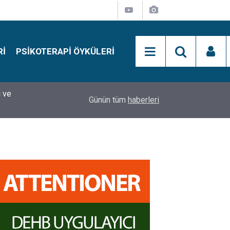
RI
PSIKOTERAPI ÖYKÜLERI
i ve
15:01
Simon Says Dikkat Programı Nedir?
Günün tüm
haberleri
si