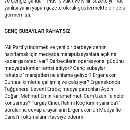
ve Cengiz Çandar'ı PKK'lı; Vakit ve Milli Gazete'yi PKK
yanlısı yanın yapan gazete olarak göstermekte bir beis
görmemişti.
GENÇ SUBAYLAR RAHATSIZ
"Ak Parti'yi indirmek ve yeni bir darbeye zemin
hazırlamak için medyada manipülasyanlara açık ne
kadar gazeteci var? Darbecilerin operasyonel gücünü
medyada kimler temsi ediyor? Genç subaylar
rahatsız" manşetleri ne anlama geliyor? Ergenekon
Cuntası kimlerle çalışmış ve çalışıyor? Ergenekoncu
Tuğgeneral Levent Ersöz; medya patronları Aydın
Doğan, Mehmet Emin Karamehmet, Cem Uzan ile neler
konuşmuş? Turgay Ciner, Rahmi Koç kimin yanında?"
sorularına cevap arayanların Ergenekon'un Medya İle
Dansı'nı okumalarını tavsiye ederim.