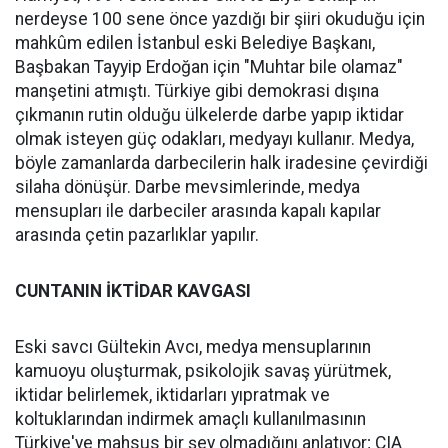
nerdeyse 100 sene önce yazdığı bir şiiri okuduğu için
mahkûm edilen İstanbul eski Belediye Başkanı,
Başbakan Tayyip Erdoğan için "Muhtar bile olamaz"
manşetini atmıştı. Türkiye gibi demokrasi dışına
çıkmanın rutin olduğu ülkelerde darbe yapıp iktidar
olmak isteyen güç odakları, medyayı kullanır. Medya,
böyle zamanlarda darbecilerin halk iradesine çevirdiği
silaha dönüşür. Darbe mevsimlerinde, medya
mensupları ile darbeciler arasında kapalı kapılar
arasında çetin pazarlıklar yapılır.
CUNTANIN İKTİDAR KAVGASI
Eski savcı Gültekin Avcı, medya mensuplarının
kamuoyu oluşturmak, psikolojik savaş yürütmek,
iktidar belirlemek, iktidarları yıpratmak ve
koltuklarından indirmek amaçlı kullanılmasının
Türkiye'ye mahsus bir şey olmadığını anlatıyor; CIA