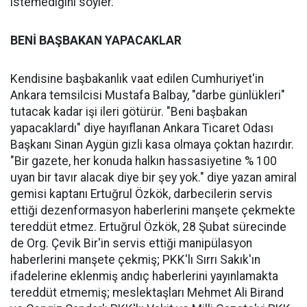
istemediğini söyler.
BENİ BAŞBAKAN YAPACAKLAR
Kendisine başbakanlık vaat edilen Cumhuriyet'in
Ankara temsilcisi Mustafa Balbay, "darbe günlükleri"
tutacak kadar işi ileri götürür. "Beni başbakan
yapacaklardı" diye hayıflanan Ankara Ticaret Odası
Başkanı Sinan Aygün gizli kasa olmaya çoktan hazırdır.
"Bir gazete, her konuda halkın hassasiyetine % 100
uyan bir tavır alacak diye bir şey yok." diye yazan amiral
gemisi kaptanı Ertuğrul Özkök, darbecilerin servis
ettiği dezenformasyon haberlerini manşete çekmekte
tereddüt etmez. Ertuğrul Özkök, 28 Şubat sürecinde
de Org. Çevik Bir'in servis ettiği manipülasyon
haberlerini manşete çekmiş; PKK'lı Sırrı Sakık'ın
ifadelerine eklenmiş andıç haberlerini yayınlamakta
tereddüt etmemiş; meslektaşları Mehmet Ali Birand