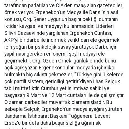
tarafından parlatılan ve CIA'den maaş alan gazetecileri
örnek veriyor. Ergenekon'un Medya İle Dansı'nın asıl
konusu, Org. Şener Uygur'un başını çektiği cuntanın
iktidar kavgası ve medyayı kullanmasıdır. Liderleri
Silivri Cezaevi'nde yargılanan Ergenekon Cuntası,
AKP'yi bir darbe ile indirmek ve iktidarı ele geçirmek
için yoğun bir psikolojik savaş yürütüyor. Darbe için
yapılması gereken en önemli şey, medyayı ele
geçirmektir. Org. Özden Örnek, günlüklerinde bunu
açık açık yazar. Ergenekoncular, medyada işbirlikçi
bulmakta hiç sıkıntı çekmezler. "Türkiye gibi ülkelerde
çok partili sistem, gericiliği getirir"diyen İlhan Selçuk
tabii müttefiktir. Cumhuriyet'in imtiyaz sahibi ve
başyazarı 9 Mart ve 12 Mart cuntaları ile de çalışmıştır.
O zaman darbeciler muvaffak olamamışlardır. Bu
sebeple Selçuk, Ergenekon'un medya ayağını yürüten
Jandarma İstihbarat Başkanı Tuğgeneral Levent
Ersöz'e bir defa daha başarısızlığa uğramak