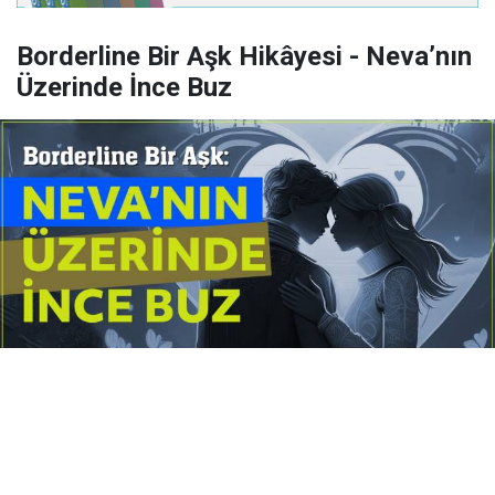
Borderline Bir Aşk Hikâyesi - Neva’nın
Üzerinde İnce Buz
Yayınlanma:
14 Temmuz 2026 Salı 10:16
Borderline kişilik örüntüsünün gölgesinde yaşanan