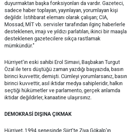
duyurmaktan başka fonksiyonları da vardır. Gazeteci,
sadece haber toplayan, yayınlayan, yorumlayan kişi
değildir. İstihbarat elemanı olarak çalışan; CIA,
Mossad, MİT vb. servisler tarafından ilginç haberlerle
desteklenen, imajı ve yıldızı parlatılan, ikinci bir maaşla
desteklenen gazetecilere sıkça rastlamak
mümkündür."
Hürriyet'in eski sahibi Erol Simavi, Başbakan Turgut
Özal ile ters düştüğü zaman yazdığı başyazıda, basın
birinci kuvvettir, demişti. Cümleyi yorumlarsanız, basın
birinci kuvvettir, asıl iktidar medya sahipleridir, halkın
seçtiği hükümetler ve parlamento, gerçek anlamda
iktidar değildirler, kanaatine ulaşırsınız.
DEMOKRASİ DIŞINA ÇIKMAK
Hürriyet, 1994 senesinde Siirt'te Ziya Gökalp'ın