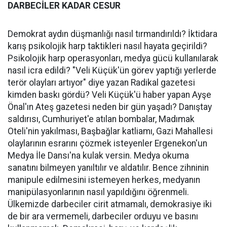
DARBECİLER KADAR CESUR
Demokrat aydın düşmanlığı nasıl tırmandırıldı? İktidara
karış psikolojik harp taktikleri nasıl hayata geçirildi?
Psikolojik harp operasyonları, medya gücü kullanılarak
nasıl icra edildi? "Veli Küçük'ün görev yaptığı yerlerde
terör olayları artıyor" diye yazan Radikal gazetesi
kimden baskı gördü? Veli Küçük'ü haber yapan Ayşe
Önal'ın Ateş gazetesi neden bir gün yaşadı? Danıştay
saldırısı, Cumhuriyet'e atılan bombalar, Madımak
Oteli'nin yakılması, Başbağlar katliamı, Gazi Mahallesi
olaylarının esrarını çözmek isteyenler Ergenekon'un
Medya İle Dansı'na kulak versin. Medya okuma
sanatını bilmeyen yanıltılır ve aldatılır. Bence zihninin
manipule edilmesini istemeyen herkes, medyanın
manipülasyonlarının nasıl yapıldığını öğrenmeli.
Ülkemizde darbeciler cirit atmamalı, demokrasiye iki
de bir ara vermemeli, darbeciler orduyu ve basını