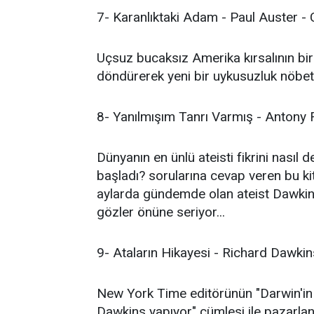
7- Karanlıktaki Adam - Paul Auster - 
Uçsuz bucaksız Amerika kırsalının bi
döndürerek yeni bir uykusuzluk nöbeti
8- Yanılmışım Tanrı Varmış - Antony Fl
Dünyanın en ünlü ateisti fikrini nasıl 
başladı? sorularına cevap veren bu ki
aylarda gündemde olan ateist Dawkins'i
gözler önüne seriyor...
9- Ataların Hikayesi - Richard Dawkins
New York Time editörünün "Darwin'in
Dawkins yapıyor" cümlesi ile pazarlan