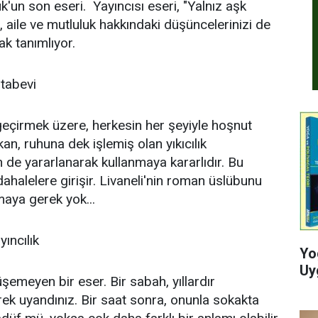
un son eseri. Yayıncısı eseri, "Yalnız aşk
tku, aile ve mutluluk hakkındaki düşüncelerinizi de
ak tanımlıyor.
itabevi
ı geçirmek üzere, herkesin her şeyiyle hoşnut
an, ruhuna dek işlemiş olan yıkıcılık
n de yararlanarak kullanmaya kararlıdır. Bu
halelere girişir. Livaneli'nin roman üslübunu
maya gerek yok...
ıncılık
Yo
Uy
şemeyen bir eser. Bir sabah, yıllardır
ek uyandınız. Bir saat sonra, onunla sokakta