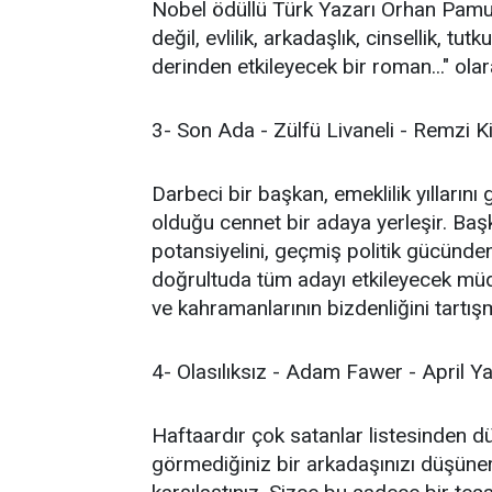
Nobel ödüllü Türk Yazarı Orhan Pamuk'
değil, evlilik, arkadaşlık, cinsellik, tu
derinden etkileyecek bir roman..." olar
3- Son Ada - Zülfü Livaneli - Remzi K
Darbeci bir başkan, emeklilik yılların
olduğu cennet bir adaya yerleşir. Başk
potansiyelini, geçmiş politik gücünde
doğrultuda tüm adayı etkileyecek müda
ve kahramanlarının bizdenliğini tartış
4- Olasılıksız - Adam Fawer - April Yay
Haftaardır çok satanlar listesinden dü
görmediğiniz bir arkadaşınızı düşüner