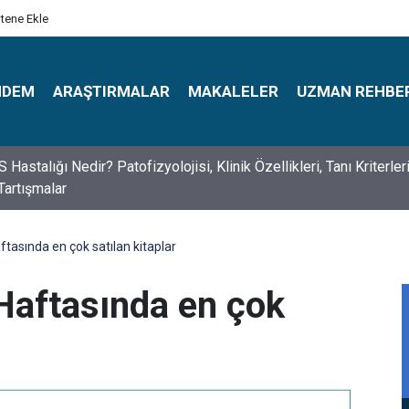
itene Ekle
NDEM
ARAŞTIRMALAR
MAKALELER
UZMAN REHBE
s Psikologlar Günü Nasıl Ortaya Çıktı? 10 Mayıs Tarihinin Hikaye
tasında en çok satılan kitaplar
Haftasında en çok