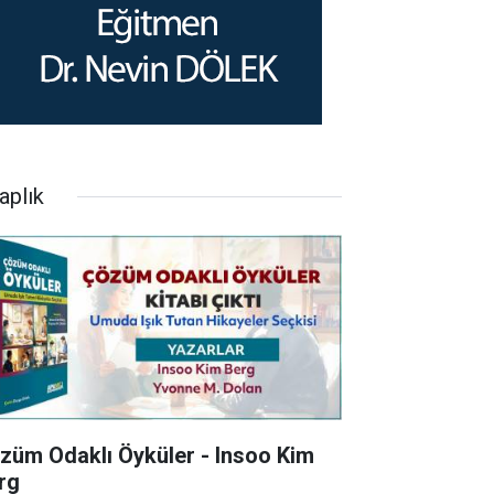
aplık
züm Odaklı Öyküler - Insoo Kim
rg