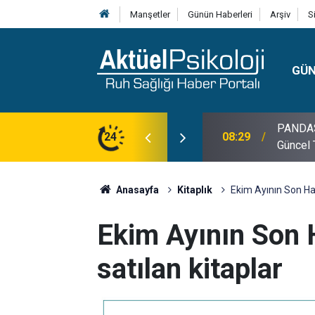
Manşetler
Günün Haberleri
Arşiv
S
GÜ
lojisi, Klinik Özellikleri, Tanı Kriterleri ve
24
10:30
10 Mayı
Anasayfa
Kitaplık
Ekim Ayının Son Haf
Ekim Ayının Son 
satılan kitaplar