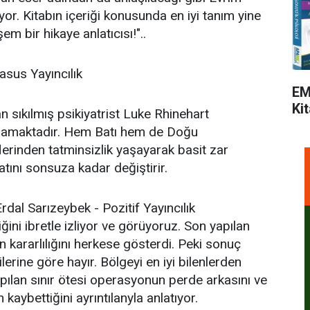
yor. Kitabın içeriği konusunda en iyi tanım yine
 bir hikaye anlatıcısı!"..
sus Yayıncılık
EM
Kit
sıkılmış psikiyatrist Luke Rhinehart
aşamaktadır. Hem Batı hem de Doğu
flerinden tatminsizlik yaşayarak basit zar
yatını sonsuza kadar değiştirir.
dal Sarızeybek - Pozitif Yayıncılık
ğini ibretle izliyor ve görüyoruz. Son yapılan
n kararlılığını herkese gösterdi. Peki sonuç
ilerine göre hayır. Bölgeyi en iyi bilenlerden
pılan sınır ötesi operasyonun perde arkasını ve
kaybettiğini ayrıntılanyla anlatıyor.