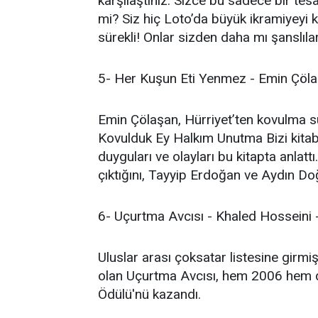
karşılaştınız. Sizce bu sadece bir tes
mi? Siz hiç Loto’da büyük ikramiyeyi 
sürekli! Onlar sizden daha mı şanslıla
5- Her Kuşun Eti Yenmez - Emin Çölaş
Emin Çölaşan, Hürriyet’ten kovulma sür
Kovulduk Ey Halkım Unutma Bizi kitabı
duyguları ve olayları bu kitapta anlat
çıktığını, Tayyip Erdoğan ve Aydın Doğa
6- Uçurtma Avcısı - Khaled Hosseini -
Uluslar arası çoksatar listesine girm
olan Uçurtma Avcısı, hem 2006 hem
Ödülü'nü kazandı.