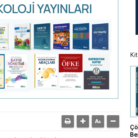
Kit
Çö
Be