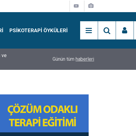
RI
PSIKOTERAPI ÖYKÜLERI
si
15:01
Simon Says Dikkat Programı Nedir?
Günün tüm
haberleri