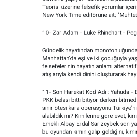
Teorisi üzerine felsefik yorumlar içeri
New York Time editörüne ait; "Muhteşem
10- Zar Adam - Luke Rhinehart - Pega
Gündelik hayatından monotonluğundan 
Manhattan'da eşi ve iki çocuğuyla y
felsefelerinin hayatın anlamı alternati
atışlarıyla kendi dinini oluşturarak ha
11- Son Harekat Kod Adı : Yahuda - Er
PKK belası bitti bitiyor derken bitmedi
sınır ötesi kara operasyonu Türkiye'ni
alabildik mi? Kimilerine göre evet, kim
Emekli Albay Erdal Sarızeybek son ya
bu oyundan kimin galip geldiğini, kimin 