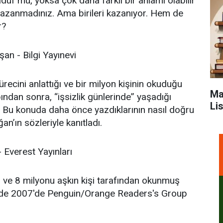
adüf mü, yoksa çok daha farklı bir anlamı olabilir
kazanmadınız. Ama birileri kazanıyor. Hem de
r?
an - Bilgi Yayınevi
ecini anlattığı ve bir milyon kişinin okuduğu
Ma
ndan sonra, “işsizlik günlerinde” yaşadığı
Li
tı. Bu konuda daha önce yazdıklarının nasıl doğru
n’ın sözleriyle kanıtladı.
 Everest Yayınları
iş ve 8 milyonu aşkın kişi tarafından okunmuş
 de 2007'de Penguin/Orange Readers's Group