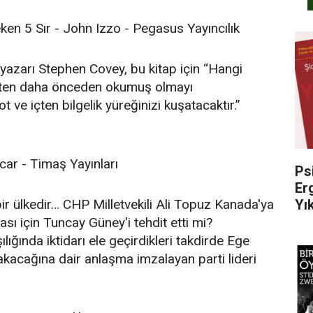
n 5 Sır - John Izzo - Pegasus Yayıncılık
ın yazarı Stephen Covey, bu kitap için “Hangi
çekten daha önceden okumuş olmayı
t ve içten bilgelik yüreğinizi kuşatacaktır.”
car - Timaş Yayınları
Ps
Er
i bir ülkedir… CHP Milletvekili Ali Topuz Kanada'ya
Yık
 için Tuncay Güney'i tehdit etti mi?
ığında iktidarı ele geçirdikleri takdirde Ege
akacağına dair anlaşma imzalayan parti lideri