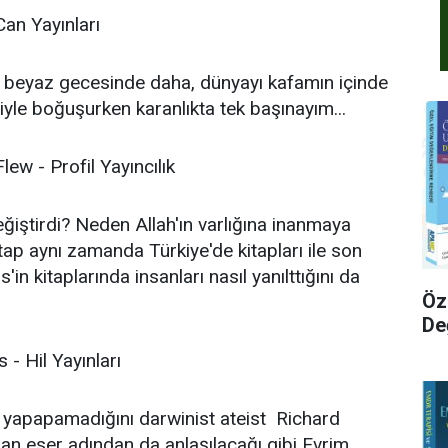
Can Yayınları
r beyaz gecesinde daha, dünyayı kafamın içinde
yle boğuşurken karanlıkta tek başınayım...
ew - Profil Yayıncılık
değiştirdi? Neden Allah'ın varlığına inanmaya
tap aynı zamanda Türkiye'de kitapları ile son
n kitaplarında insanları nasıl yanılttığını da
Öz
De
 - Hil Yayınları
 yapapamadığını darwinist ateist Richard
an eser adından da anlaşılacağı gibi Evrim