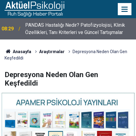
PANDAS Hastalığı Nedir? Patofizyolojisi, Klinik
08:29
Özellikleri, Tanı Kriterleri ve Güncel Tartışmalar
10 Mayıs Psikologlar Günü Nasıl Ortaya Çıktı? 10
10:30
Mayıs Tarihinin Hikayesi
Anasayfa
Araştırmalar
Depresyona Neden Olan Gen
Keşfedildi
Depresyona Neden Olan Gen
Keşfedildi