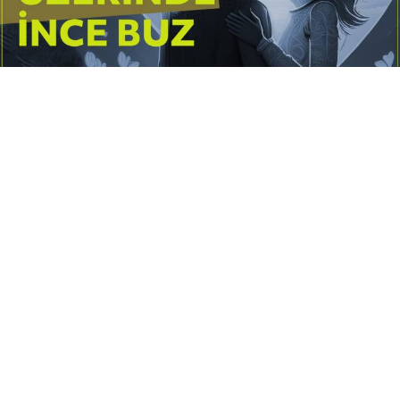
Yayınlanma:
14 Temmuz 2026 Salı 10:16
Borderline kişilik örüntüsünün gölgesinde yaşanan
yoğun bir aşkı anlatan bu terapötik öykü; terk
edilme korkusunu, duygusal gelgitleri, tükenmişliği
ve sınır koymanın iyileştirici gücünü Petersburg’un
karanlık atmosferinde işler.