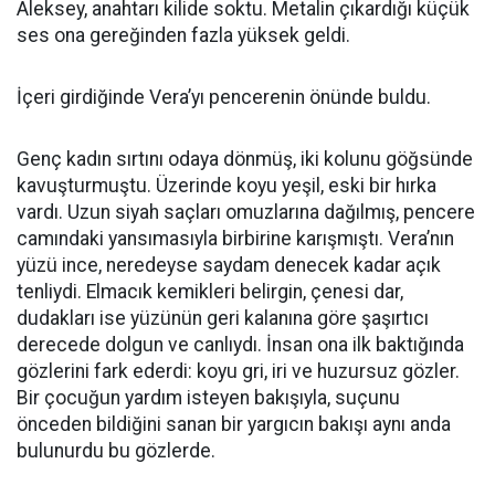
Aleksey, anahtarı kilide soktu. Metalin çıkardığı küçük
ses ona gereğinden fazla yüksek geldi.
İçeri girdiğinde Vera’yı pencerenin önünde buldu.
Genç kadın sırtını odaya dönmüş, iki kolunu göğsünde
kavuşturmuştu. Üzerinde koyu yeşil, eski bir hırka
vardı. Uzun siyah saçları omuzlarına dağılmış, pencere
camındaki yansımasıyla birbirine karışmıştı. Vera’nın
yüzü ince, neredeyse saydam denecek kadar açık
tenliydi. Elmacık kemikleri belirgin, çenesi dar,
dudakları ise yüzünün geri kalanına göre şaşırtıcı
derecede dolgun ve canlıydı. İnsan ona ilk baktığında
gözlerini fark ederdi: koyu gri, iri ve huzursuz gözler.
Bir çocuğun yardım isteyen bakışıyla, suçunu
önceden bildiğini sanan bir yargıcın bakışı aynı anda
bulunurdu bu gözlerde.