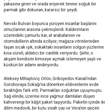
yakasına giren ve orada eriyerek tenine soğuk bir
parmak gibi dokunan, kararsız bir şeydi.
Nevski Bulvarı boyunca yürüyen insanlar başlarını
omuzlarının arasına çekmişlerdi. Kaldırımların
üzerindeki çamurlu kar, at arabalarının ve
otomobillerin altında eziliyor; mağaza vitrinlerinden
taşan sıcak ışık, sokaktaki insanların solgun yüzlerine
kısa süreli, aldatıcı bir canlılık veriyordu. Şehir, o
akşam kendisini kimseye açmak istemeyen yaşlı ve
küskün bir adamı andırıyordu.
Aleksey Mihayloviç Orlov, Griboyedov Kanalı’ndan
Gorohovaya Sokağı’na dönerken eldivenlerini evde
bıraktığını fark etti. Parmakları soğuktan uyuşmuştu.
Sağ elinde, üzerine ince yağmur damlaları düşen
kahverengi bir kâğıt paket taşıyordu. Paketin içinde iki
dilim medovik, bir kutu siyah çay ve Vera’nın geçen