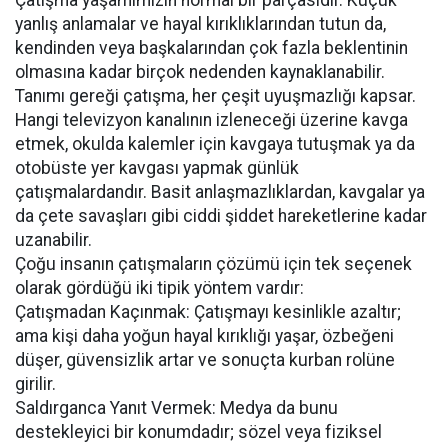
Çatışma yaşamımızın normal bir parçasıdır. Küçük
yanlış anlamalar ve hayal kırıklıklarından tutun da,
kendinden veya başkalarından çok fazla beklentinin
olmasına kadar birçok nedenden kaynaklanabilir.
Tanımı gereği çatışma, her çeşit uyuşmazlığı kapsar.
Hangi televizyon kanalının izleneceği üzerine kavga
etmek, okulda kalemler için kavgaya tutuşmak ya da
otobüste yer kavgası yapmak günlük
çatışmalardandır. Basit anlaşmazlıklardan, kavgalar ya
da çete savaşları gibi ciddi şiddet hareketlerine kadar
uzanabilir.
Çoğu insanın çatışmaların çözümü için tek seçenek
olarak gördüğü iki tipik yöntem vardır:
Çatışmadan Kaçınmak: Çatışmayı kesinlikle azaltır;
ama kişi daha yoğun hayal kırıklığı yaşar, özbeğeni
düşer, güvensizlik artar ve sonuçta kurban rolüne
girilir.
Saldırganca Yanıt Vermek: Medya da bunu
destekleyici bir konumdadır; sözel veya fiziksel