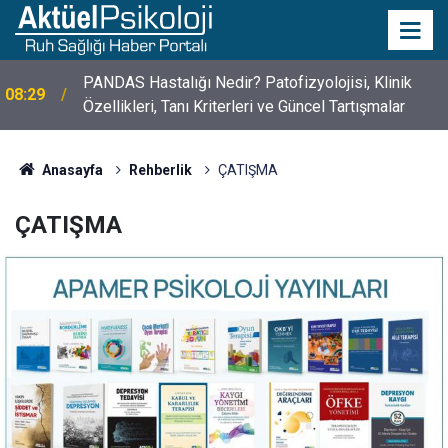
10 Mayıs Psikologlar Günü Nasıl Ortaya Çıktı? 10
10:30
Mayıs Tarihinin Hikayesi
Anasayfa
Rehberlik
ÇATIŞMA
ÇATIŞMA