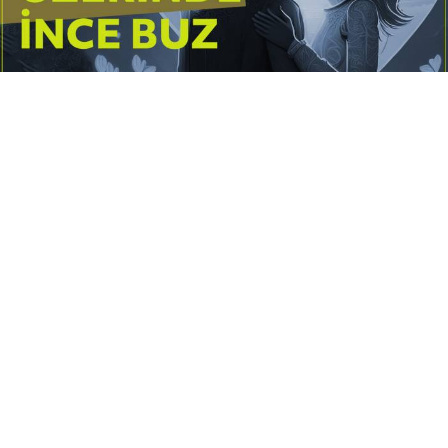
Yayınlanma:
14 Temmuz 2026 Salı 10:16
Borderline kişilik örüntüsünün gölgesinde yaşanan
yoğun bir aşkı anlatan bu terapötik öykü; terk
edilme korkusunu, duygusal gelgitleri, tükenmişliği
ve sınır koymanın iyileştirici gücünü Petersburg’un
karanlık atmosferinde işler.