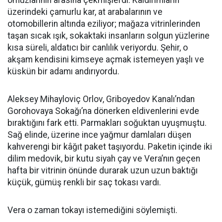
üzerindeki çamurlu kar, at arabalarının ve
otomobillerin altında eziliyor; mağaza vitrinlerinden
taşan sıcak ışık, sokaktaki insanların solgun yüzlerine
kısa süreli, aldatıcı bir canlılık veriyordu. Şehir, o
akşam kendisini kimseye açmak istemeyen yaşlı ve
küskün bir adamı andırıyordu.
Aleksey Mihayloviç Orlov, Griboyedov Kanalı’ndan
Gorohovaya Sokağı’na dönerken eldivenlerini evde
bıraktığını fark etti. Parmakları soğuktan uyuşmuştu.
Sağ elinde, üzerine ince yağmur damlaları düşen
kahverengi bir kâğıt paket taşıyordu. Paketin içinde iki
dilim medovik, bir kutu siyah çay ve Vera’nın geçen
hafta bir vitrinin önünde durarak uzun uzun baktığı
küçük, gümüş renkli bir saç tokası vardı.
Vera o zaman tokayı istemediğini söylemişti.