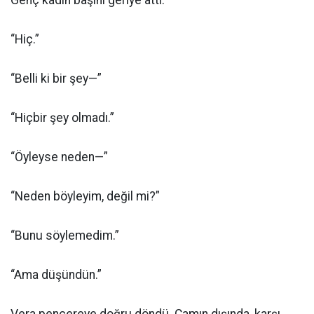
“Hiç.”
“Belli ki bir şey—”
“Hiçbir şey olmadı.”
“Öyleyse neden—”
“Neden böyleyim, değil mi?”
“Bunu söylemedim.”
“Ama düşündün.”
Vera pencereye doğru döndü. Camın dışında, karşı