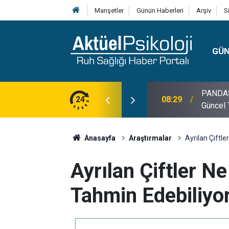
Manşetler
Günün Haberleri
Arşiv
S
GÜ
lojisi, Klinik Özellikleri, Tanı Kriterleri ve
24
10:30
10 Mayı
Anasayfa
Araştırmalar
Ayrılan Çiftl
Ayrılan Çiftler N
Tahmin Edebiliyo