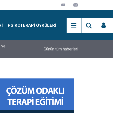
RI
PSIKOTERAPI ÖYKÜLERI
si
15:01
Simon Says Dikkat Programı Nedir?
Günün tüm
haberleri