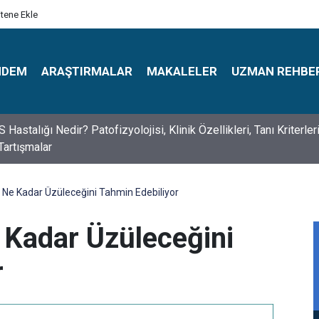
itene Ekle
NDEM
ARAŞTIRMALAR
MAKALELER
UZMAN REHBE
s Psikologlar Günü Nasıl Ortaya Çıktı? 10 Mayıs Tarihinin Hikaye
er Ne Kadar Üzüleceğini Tahmin Edebiliyor
e Kadar Üzüleceğini
r