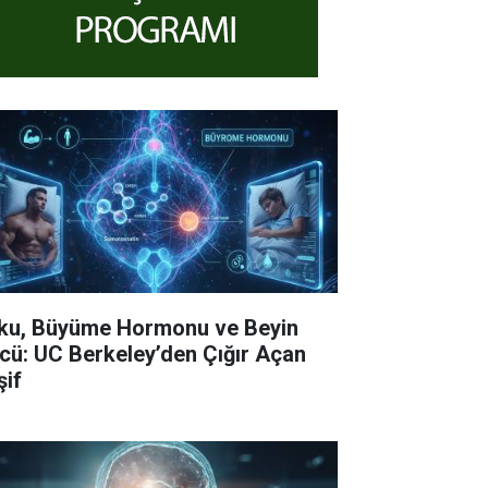
ku, Büyüme Hormonu ve Beyin
cü: UC Berkeley’den Çığır Açan
şif