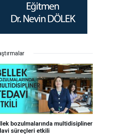
aştırmalar
llek bozulmalarında multidisipliner
avi süreçleri etkili