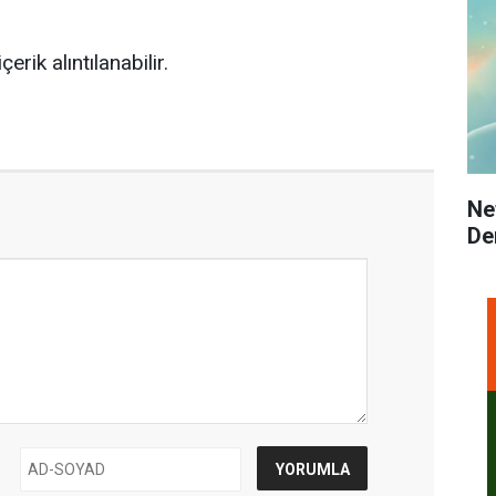
rik alıntılanabilir.
Ne
De