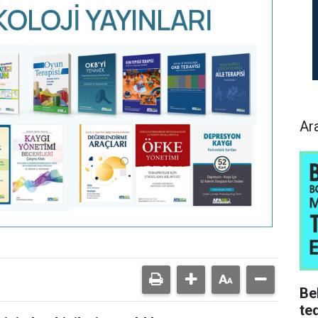
Ar
Be
ted