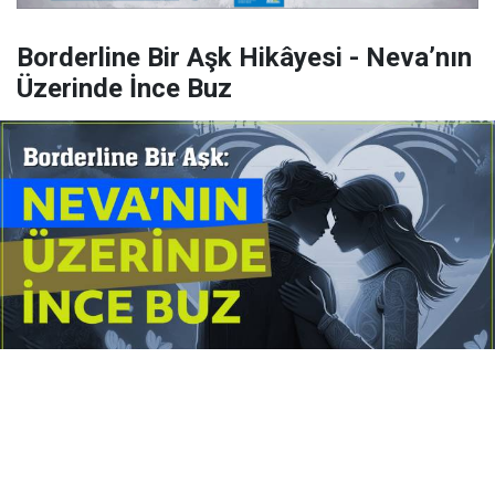
Borderline Bir Aşk Hikâyesi - Neva’nın
Üzerinde İnce Buz
Yayınlanma:
14 Temmuz 2026 Salı 10:16
Borderline kişilik örüntüsünün gölgesinde yaşanan