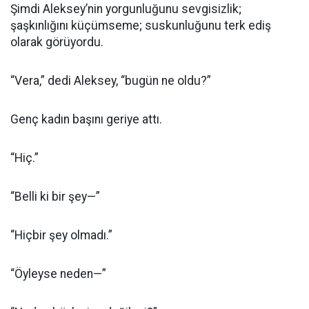
Şimdi Aleksey’nin yorgunluğunu sevgisizlik;
şaşkınlığını küçümseme; suskunluğunu terk ediş
olarak görüyordu.
“Vera,” dedi Aleksey, “bugün ne oldu?”
Genç kadın başını geriye attı.
“Hiç.”
“Belli ki bir şey—”
“Hiçbir şey olmadı.”
“Öyleyse neden—”