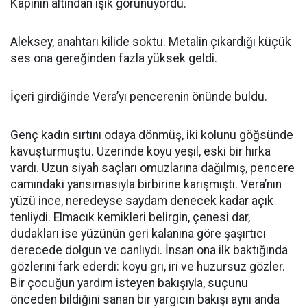
Kapının altından ışık görünüyordu.
Aleksey, anahtarı kilide soktu. Metalin çıkardığı küçük
ses ona gereğinden fazla yüksek geldi.
İçeri girdiğinde Vera’yı pencerenin önünde buldu.
Genç kadın sırtını odaya dönmüş, iki kolunu göğsünde
kavuşturmuştu. Üzerinde koyu yeşil, eski bir hırka
vardı. Uzun siyah saçları omuzlarına dağılmış, pencere
camındaki yansımasıyla birbirine karışmıştı. Vera’nın
yüzü ince, neredeyse saydam denecek kadar açık
tenliydi. Elmacık kemikleri belirgin, çenesi dar,
dudakları ise yüzünün geri kalanına göre şaşırtıcı
derecede dolgun ve canlıydı. İnsan ona ilk baktığında
gözlerini fark ederdi: koyu gri, iri ve huzursuz gözler.
Bir çocuğun yardım isteyen bakışıyla, suçunu
önceden bildiğini sanan bir yargıcın bakışı aynı anda