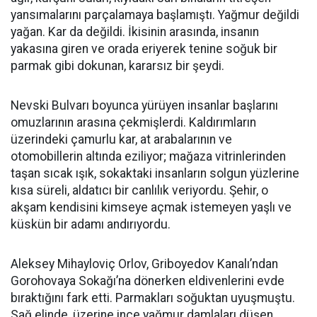
yansımalarını parçalamaya başlamıştı. Yağmur değildi
yağan. Kar da değildi. İkisinin arasında, insanın
yakasına giren ve orada eriyerek tenine soğuk bir
parmak gibi dokunan, kararsız bir şeydi.
Nevski Bulvarı boyunca yürüyen insanlar başlarını
omuzlarının arasına çekmişlerdi. Kaldırımların
üzerindeki çamurlu kar, at arabalarının ve
otomobillerin altında eziliyor; mağaza vitrinlerinden
taşan sıcak ışık, sokaktaki insanların solgun yüzlerine
kısa süreli, aldatıcı bir canlılık veriyordu. Şehir, o
akşam kendisini kimseye açmak istemeyen yaşlı ve
küskün bir adamı andırıyordu.
Aleksey Mihayloviç Orlov, Griboyedov Kanalı’ndan
Gorohovaya Sokağı’na dönerken eldivenlerini evde
bıraktığını fark etti. Parmakları soğuktan uyuşmuştu.
Sağ elinde, üzerine ince yağmur damlaları düşen