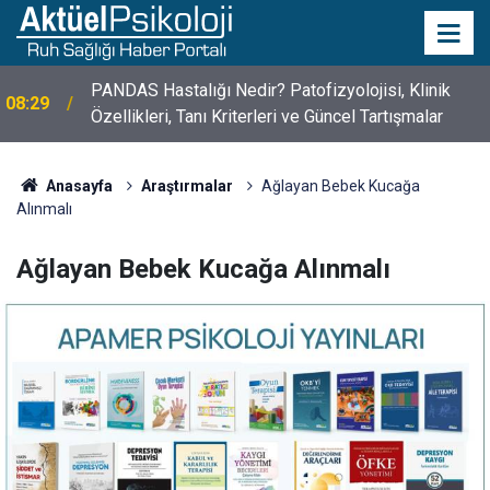
PANDAS Hastalığı Nedir? Patofizyolojisi, Klinik
08:29
10 Mayıs Psikologlar Günü Nasıl Ortaya Çıktı? 10
Özellikleri, Tanı Kriterleri ve Güncel Tartışmalar
10:30
Mayıs Tarihinin Hikayesi
Anasayfa
Araştırmalar
Ağlayan Bebek Kucağa
Alınmalı
Ağlayan Bebek Kucağa Alınmalı