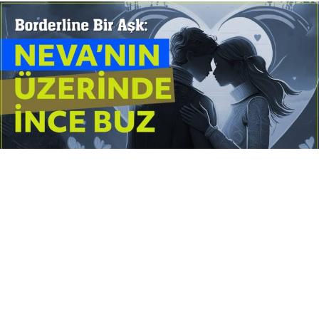
Yayınlanma:
14 Temmuz 2026 Salı 10:16
Borderline kişilik örüntüsünün gölgesinde yaşanan
yoğun bir aşkı anlatan bu terapötik öykü; terk
edilme korkusunu, duygusal gelgitleri, tükenmişliği
ve sınır koymanın iyileştirici gücünü Petersburg’un
karanlık atmosferinde işler.