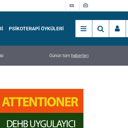
RI
PSIKOTERAPI ÖYKÜLERI
si
15:01
Simon Says Dikkat Programı Nedir?
Günün tüm
haberleri