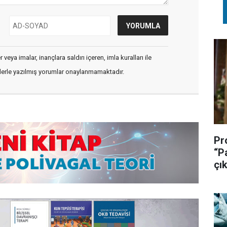
veya imalar, inançlara saldırı içeren, imla kuralları ile
flerle yazılmış yorumlar onaylanmamaktadır.
Pr
“P
çık