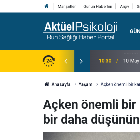
Manşetler
Günün Haberleri
Arşiv
S
GÜ
lojisi, Klinik Özellikleri, Tanı Kriterleri ve
24
10:30
10 Mayı
Anasayfa
Yaşam
Açken önemli bir ka
Açken önemli bir
bir daha düşünün