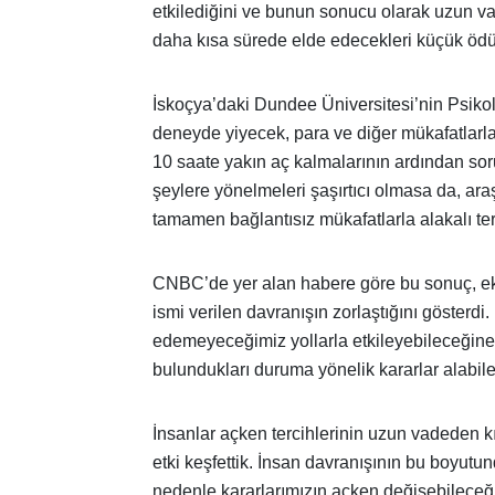
etkilediğini ve bunun sonucu olarak uzun va
daha kısa sürede elde edecekleri küçük ödüll
İskoçya’daki Dundee Üniversitesi’nin Psikol
deneyde yiyecek, para ve diğer mükafatlarla i
10 saate yakın aç kalmalarının ardından soru
şeylere yönelmeleri şaşırtıcı olmasa da, araşt
tamamen bağlantısız mükafatlarla alakalı terc
CNBC’de yer alan habere göre bu sonuç, ek
ismi verilen davranışın zorlaştığını gösterdi.
edemeyeceğimiz yollarla etkileyebileceğine v
bulundukları duruma yönelik kararlar alabil
İnsanlar açken tercihlerinin uzun vadeden k
etki keşfettik. İnsan davranışının bu boyut
nedenle kararlarımızın açken değişebileceği