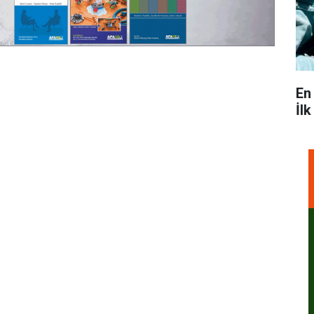
En
İl