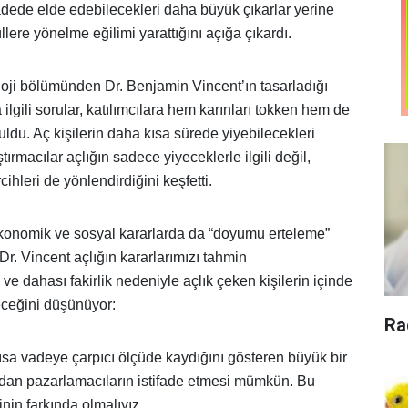
dede elde edebilecekleri daha büyük çıkarlar yerine
ere yönelme eğilimi yarattığını açığa çıkardı.
oji bölümünden Dr. Benjamin Vincent’ın tasarladığı
lgili sorular, katılımcılara hem karınları tokken hem de
ldu. Aç kişilerin daha kısa sürede yiyebilecekleri
ırmacılar açlığın sadece yiyeceklerle ilgili değil,
ihleri de yönlendirdiğini keşfetti.
onomik ve sosyal kararlarda da “doyumu erteleme”
 Dr. Vincent açlığın kararlarımızı tahmin
e dahası fakirlik nedeniyle açlık çeken kişilerin içinde
eceğini düşünüyor:
Ra
ısa vadeye çarpıcı ölçüde kaydığını gösteren büyük bir
undan pazarlamacıların istifade etmesi mümkün. Bu
nin farkında olmalıyız.